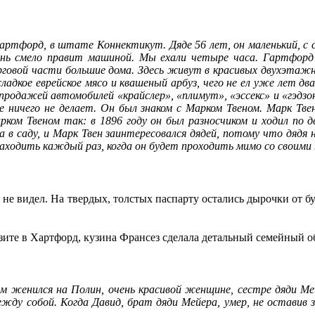
 Гартфорд, в штате Коннектикут. Дяде 56 лет, он маленький, с 
чень смело правит машиной. Мы ехали четыре часа. Гартфорд 
орговой части большие дома. Здесь живут в красивых двухэтажн
сладкое еврейское мясо и квашеный арбуз, чего не ел уже лет д
 продажей автомобилей «крайслер», «плимут», «эссекс» и «гэдз
е ничего не делает. Он был знаком с Марком Твеном. Марк Тв
ком Твеном так: в 1896 году он был разносчиком и ходил по 
в саду, и Марк Твен заинтересовался дядей, потому что дядя н
заходить каждый раз, когда он будет проходить мимо со своими
да не видел. На твердых, толстых паспарту остались дырочки от
зите в Хартфорд, кузина Франсез сделала детальный семейный о
ям женился на Полин, очень красивой женщине, сестре дяди М
жду собой. Когда Давид, брат дяди Мейера, умер, не оставив 
.