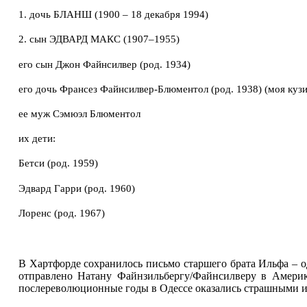
1. дочь БЛАНШ (1900 – 18 декабря 1994)
2. сын ЭДВАРД МАКС (1907–1955)
его сын Джон Файнсилвер (род. 1934)
его дочь Франсез Файнсилвер-Блюментол (род. 1938) (моя кузин
ее муж Сэмюэл Блюментол
их дети:
Бетси (род. 1959)
Эдвард Гарри (род. 1960)
Лоренс (род. 1967)
В Хартфорде сохранилось письмо старшего брата Ильфа –
отправлено Натану Файнзильбергу/Файнсилверу в Америк
послереволюционные годы в Одессе оказались страшными 