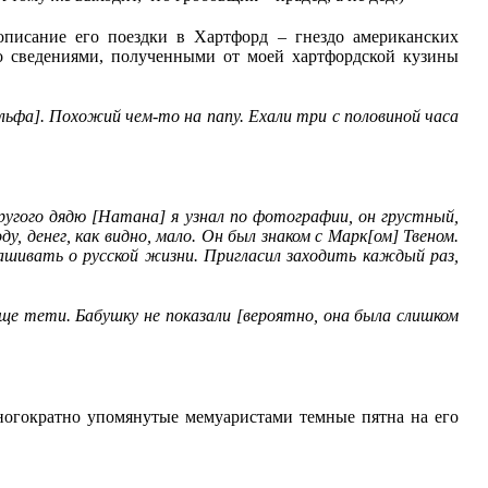
писание его поездки в Хартфорд – гнездо американских
со сведениями, полученными от моей хартфордской кузины
льфа]. Похожий чем-то на папу. Ехали три с половиной часа
угого дядю [Натана] я узнал по фотографии, он грустный,
у, денег, как видно, мало. Он был знаком с Марк[ом] Твеном.
спрашивать о русской жизни. Пригласил заходить каждый раз,
е тети. Бабушку не показали [вероятно, она была слишком
Многократно упомянутые мемуаристами темные пятна на его