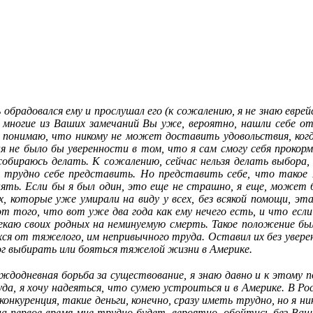
ь обрадовался ему и прослушал его (к сожалению, я не знаю евре
а многие из Ваших замечаний Вы уже, вероятно, нашли себе о
о понимаю, что никому не может доставить удовольствия, когда
ня не было бы уверенности в том, что я сам смогу себя прокор
собираюсь делать. К сожалению, сейчас нельзя делать выбора
, трудно себе представить. Но представить себе, что такое 
ять. Если бы я был один, это еще не страшно, я еще, может б
, которые уже умирали на виду у всех, без всякой помощи, э
того, что вот уже два года как ему нечего есть, и что если
аю своих родных на неминуемую смерть. Такое положение был
ся от тяжелого, им непривычного труда. Оставил их без увере
мог выбирать или бояться тяжелой жизни в Америке.
одневная борьба за существование, я знаю давно и к этому п
, я хочу надеяться, что сумею устроиться и в Америке. В Росси
конкуренция, такие деньги, конечно, сразу иметь трудно, но я ни
на первое время мне трудно будет, вероятно, обойтись без Ва