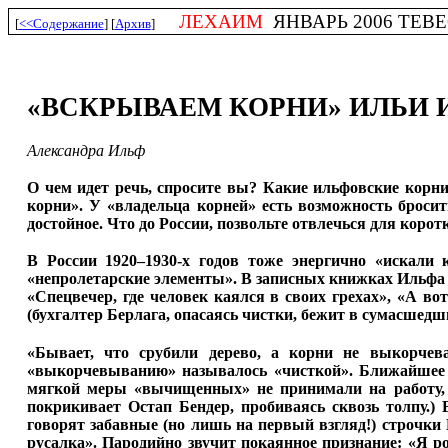
ЛЕХАИМ
ЯНВАРЬ 2006 ТЕВЕС
[
<<Содержание
] [
Архив
]
«ВСКРЫВАЕМ КОРНИ» ИЛЬИ 
Александра Ильф
О чем идет речь, спросите вы? Какие ильфовские корн
корни». У «владельца корней» есть возможность бросит
достойное. Что до России, позвольте отвлечься для корот
В России 1920–1930-х годов тоже энергично «искали
«непролетарские элементы». В записных книжках Ильфа 
«Спецвечер, где человек каялся в своих грехах», «А в
(бухгалтер Берлага, опасаясь чистки, бежит в сумасшедш
«Бывает, что срубили дерево, а корни не выкорче
«выкорчевыванию» называлось «чисткой». Ближайшее о
мягкой меры «вычищенных» не принимали на работу, 
покрикивает Остап Бендер, пробиваясь сквозь толпу.)
говорят забавные (но лишь на первый взгляд!) строчки
русалка». Пародийно звучит покаянное признание: «Я р