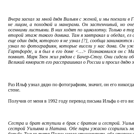
Вчера заехал за мной дядя Вильям с женой, и мы поехали в
не лицом, а походкой и манерами. Он застенчивый, но о
осенними листьями. В них ходят по щиколотку. Только в т
второй этаж такого домика. Там я завтракал и обедал, ел 
еще один дядя, которого я не узнал [?], сообща занимаются
узнал по фотографиям, которые висели у нас дома. Он уж
Гартфорде, и я был в его доме <…> Познакомился он с Мар
помнит. Марк Твен жил рядом с Бичер-Стоу. Они сидели оба 
Великий юморист его расспрашивал о России и просил дядю 
Раз Ильф узнал дядю по фотографиям, значит, он его никог
стене.
Получив от меня в 1992 году перевод письма Ильфа о его ви
Сестра и брат вступили в брак с братом и сестрой. Уиль
сестрой Уильяма и Натана. Обе пары ужасно ссорились ме
борьбу. Только тетя Полин умела утихомирить обе стороны