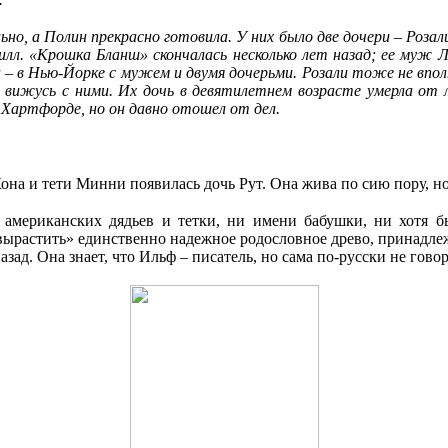
ьно, а Полин прекрасно готовила. У них было две дочери – Роза
л. «Крошка Бланш» скончалась несколько лет назад; ее муж Л
 Нью-Йорке с мужем и двумя дочерьми. Розали тоже не вполне
вижусь с ними. Их дочь в девятилетнем возрасте умерла от 
 Хартфорде, но он давно отошел от дел.
она и тети Минни появилась дочь Рут. Она жива по сию пору, но
 американских дядьев и тетки, ни имени бабушки, ни хотя 
«вырастить» единственно надежное родословное древо, принадл
зад. Она знает, что Ильф – писатель, но сама по-русски не говор