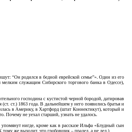
ишут: “Он родился в бедной еврейской семье”». Один из его
ыл мелким служащим Сибирского торгового банка в Одессе),
ительного господина с кустистой черной бородой, датировав
(ст. ст.) 1863 года. В дальнейшем у него появились братья и
илась в Америку, в Хартфорд (штат Коннектикут), который и
о. Почему не уехал старший, узнать не удалось.
е упомянут нигде, кроме как в рассказе Ильфа «Блудный сын
 тому же выходит, что гробовщик – прадед, а не дед.)