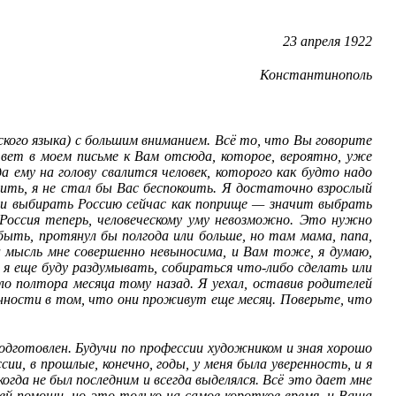
23 апреля 1922
Константинополь
йского языка) с большим вниманием. Всё то, что Вы говорите
твет в моем письме к Вам отсюда, которое, вероятно, уже
 ему на голову свалится человек, которого как будто надо
мить, я не стал бы Вас беспокоить. Я достаточно взрослый
, и выбирать Россию сейчас как поприще — значит выбрать
Россия теперь, человеческому уму невозможно. Это нужно
ыть, протянул бы полгода или больше, но там мама, папа,
та мысль мне совершенно невыносима, и Вам тоже, я думаю,
 я еще буду раздумывать, собираться что-либо сделать или
о полтора месяца тому назад. Я уехал, оставив родителей
нности в том, что они проживут еще месяц. Поверьте, что
одготовлен. Будучи по профессии художником и зная хорошо
и, в прошлые, конечно, годы, у меня была уверенность, и я
когда не был последним и всегда выделялся. Всё это дает мне
шей помощи, но это только на самое короткое время, и Ваша