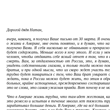
Дорогой дядя Натан,
вчера, наконец, я получил Ваше письмо от 30 марта. Я очен
о жизни в Америке, мне очень понятно, и я думаю, что н
получено Вами. Я себя нисколько не обманываю и прекрасн
будет содержать. Меньше всего я хочу этого. И если у ме
человек, чтобы отдавать себе ясный отчет в том, что я 
смерть. Вам, за отдаленностью от России, это, я думаю
увидеть собственными глазами, и только тогда можно пон
братья, и при одной мысли, что их скоро ждет участь тех
трудно будет помириться с тем, что Ваш брат умирает от 
ждать, пока в России можно будет жить, то этим я обрек
больных, крайне истощенных, преждевременно состаривших
это не слова, это самая ужасная правда. Вот почему я не 
Что в Америке жизнь трудна, что там идет жестокая, кажд
это ремесло и испытав в течение многих лет тяжесть труда
зарабатывал большие деньги. В Америке, где на всё большая 
основание думать, что я не буду Вам в тягость. Конечно, 