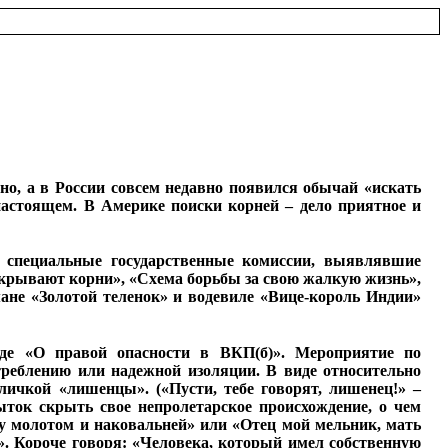
о, а в России совсем недавно появился обычай «искать
 настоящем. В Америке поиски корней – дело приятное и
ь специальные государственные комиссии, выявлявшие
скрывают корни», «Схема борьбы за свою жалкую жизнь»,
мане «Золотой теленок» и водевиле «Вице-король Индии»
де «О правой опасности в ВКП(б)». Мероприятие по
реблению или надежной изоляции. В виде относительно
чкой «лишенцы». («Пусти, тебе говорят, лишенец!» –
ыток скрыть свое непролетарское происхождение, о чем
ду молотом и наковальней» или «Отец мой мельник, мать
». Короче говоря: «Человека, который имел собственную