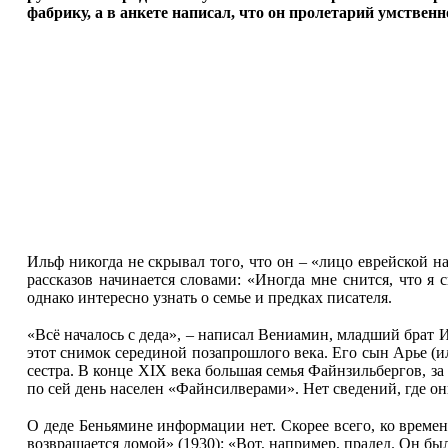
фабрику, а в анкете написал, что он пролетарий умственно
Ильф никогда не скрывал того, что он – «лицо еврейской н
рассказов начинается словами: «Иногда мне снится, что я
однако интересно узнать о семье и предках писателя.
«Всё началось с деда», – написал Вениамин, младший брат 
этот снимок серединой позапрошлого века. Его сын Арье (или
сестра. В конце XIX века большая семья Файнзильбергов, з
по сей день населен «Файнсилверами». Нет сведений, где они
О деде Беньямине информации нет. Скорее всего, ко времен
возвращается домой» (1930): «Вот, например, прадед. Он был