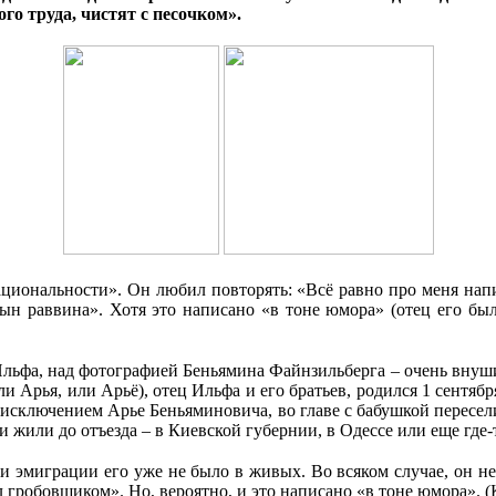
го труда, чистят с песочком».
ациональности». Он любил повторять: «Всё равно про меня нап
 сын раввина». Хотя это написано «в тоне юмора» (отец его б
Ильфа, над фотографией Беньямина Файнзильберга – очень внуш
 Арья, или Арьё), отец Ильфа и его братьев, родился 1 сентября 
а исключением Арье Беньяминовича, во главе с бабушкой пересел
 жили до отъезда – в Киевской губернии, в Одессе или еще где-т
и эмиграции его уже не было в живых. Во всяком случае, он н
 гробовщиком». Но, вероятно, и это написано «в тоне юмора». (К