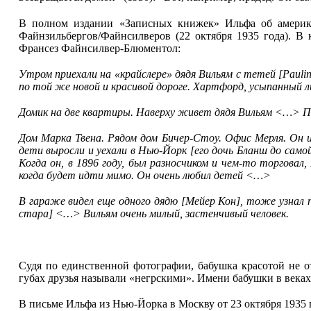
В полном издании «Записных книжек» Ильфа об америка
Файнзильбергов/Файнсилверов (22 октября 1935 года). В
Франсез Файнсилвер-Блюментол:
Утром приехали на «крайслере» дядя Вильям с тетей [Pauli
по той же новой и красивой дороге. Хартфорд, усыпанный
Домик на две квартиры. Наверху живет дядя Вильям <…> Пое
Дом Марка Твена. Рядом дом Бичер-Стоу. Офис Мерля. Он 
дети выросли и уехали в Нью-Йорк [его дочь Бланш до самой 
Когда он, в 1896 году, был разносчиком и чем-то торговал,
когда будет идти мимо. Он очень любил детей <…>
В гараже видел еще одного дядю [Мейер Кон], тоже узнал
стара] <…> Вильям очень милый, застенчивый человек.
Судя по единственной фотографии, бабушка красотой не о
губах друзья называли «негрскими». Имени бабушки в веках
В письме Ильфа из Нью-Йорка в Москву от 23 октября 1935 