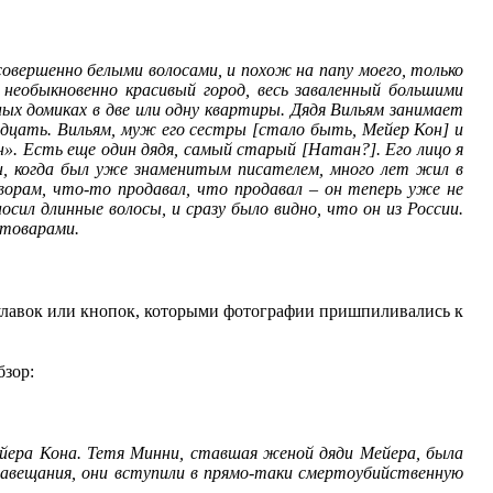
совершенно белыми волосами, и похож на папу моего, только
необыкновенно красивый город, весь заваленный большими
ых домиках в две или одну квартиры. Дядя Вильям занимает
вадцать. Вильям, муж его сестры [стало быть, Мейер Кон] и
он». Есть еще один дядя, самый старый [Натан?]. Его лицо я
ен, когда был уже знаменитым писателем, много лет жил в
дворам, что-то продавал, что продавал – он теперь уже не
осил длинные волосы, и сразу было видно, что он из России.
 товарами.
 булавок или кнопок, которыми фотографии пришпиливались к
бзор:
ейера Кона. Тетя Минни, ставшая женой дяди Мейера, была
завещания, они вступили в прямо-таки смертоубийственную