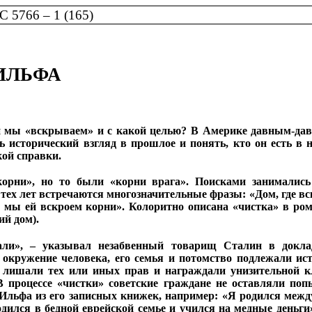
 5766 – 1 (165)
ИЛЬФА
и мы «вскрываем» и с какой целью? В Америке давным-давн
ь исторический взгляд в прошлое и понять, кто он есть в
кой справки.
 корни», но то были «корни врага». Поисками занималис
тех лет встречаются многозначительные фразы: «Дом, где в
от мы ей вскроем корни». Колоритно описана «чистка» в ро
ий дом).
вали», – указывал незабвенный товарищ Сталин в докла
кружение человека, его семья и потомство подлежали ист
лишали тех или иных прав и награждали унизительной кли
 В процессе «чистки» советские граждане не оставляли поп
 Ильфа из его записных книжек, например: «Я родился меж
одился в бедной еврейской семье и учился на медные деньги