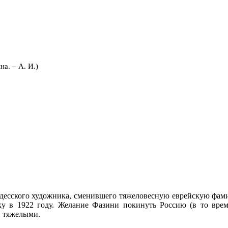
а. – А. И.)
 одесского художника, сменившего тяжеловесную еврейскую фа
у в 1922 году. Желание Фазини покинуть Россию (в то вре
и тяжелыми.