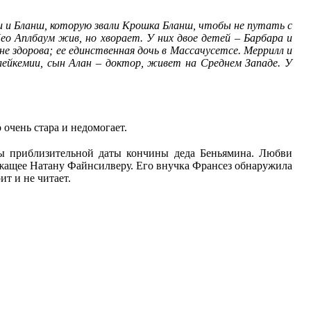
ли и Бланш, которую звали Крошка Бланш, чтобы не путать с
ео Аплбаум жив, но хворает. У них двое детей – Барбара и
 здорова; ее единственная дочь в Массачусетсе. Меррилл и
лейкемии, сын Алан – доктор, живет на Среднем Западе. У
 очень стара и недомогает.
бы приблизительной даты кончины деда Беньямина. Любви
ежащее Натану Файнсилверу. Его внучка Франсез обнаружила
ит и не читает.