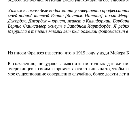
Уильям в самом деле водил машину совершенно профессионал
моей родной теткой Бланш [дочерью Натана], и сын Меррил
Джордж. Джордж – юрист, живет в Калифорнии, Барбара – в
Бернис Файнсилвер живут в Западном Хартфорде. Я редко 
Меррилла в течение многих лет был большой фотомагазин в
Из писем Франсез известно, что в 1919 году у дяди Мейера К
К сожалению, не удалось выяснить ни точных дат жизни
американцев к своим «корням» хватило лишь на то, чтобы 
мое существование совершенно случайно, более десяти лет на