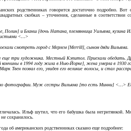
нских родственниках говорится достаточно подробно. Вот о
 квадратных скобках – уточнения, сделанные в соответствии 
ne, Полин] и Бланш [дочь Натана, племянница Уильяма, кузина И
 листьями <…>
хали смотреть город с Мерлем [Merrill], сыном дяди Вильяма.
и еще три художника. Местный Кэпитол. Приехали обедать. Др
кончины в 1994 году жила в Нью-Йорке], жена умерла в 1930 год
 Марк Твен позвал его, увидев его великие волосы, и стал рас
 по фотографии. Муж сестры Вильяма [то есть Минни] <…> Ещ
тличалась. Ильф шутил, что его бабушка была негритянкой. 
 не сохранилось.
года об американских родственниках сказано еще подробнее: