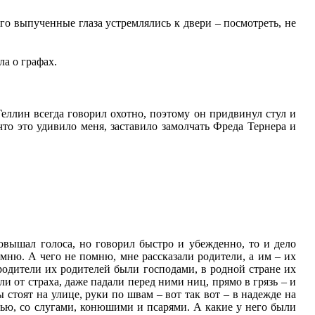
 его выпученные глаза устремлялись к двери – посмотреть, не
ла о графах.
Геллин всегда говорил охотно, поэтому он придвинул стул и
что это удивило меня, заставило замолчать Фреда Тернера и
овышал голоса, но говорил быстро и убежденно, то и дело
омню. А чего не помню, мне рассказали родители, а им – их
родители их родителей были господами, в родной стране их
и от страха, даже падали перед ними ниц, прямо в грязь – и
 стоят на улице, руки по швам – вот так вот – в надежде на
лядью, со слугами, конюшими и псарями. А какие у него были