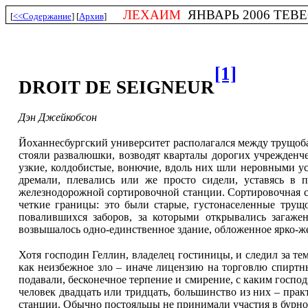
ЛЕХАИМ
ЯНВАРЬ 2006 ТЕВЕС
[
<<Содержание
] [
Архив
]
[1]
DROIT DE SEIGNEUR
Дэн
Джейкобсон
Йоханнесбургский университет располагался между трущоба
стояли развалюшки, возводят кварталы дорогих учрежденче
узкие, колдобистые, вонючие, вдоль них шли неровными ус
дремали, плевались или же просто сидели, уставясь в
железнодорожной сортировочной станции. Сортировочная ст
четкие границы: это были старые, густонаселенные трущо
повалившихся заборов, за которыми открывались загаже
возвышалось одно-единственное здание, обложенное ярко-ж
Хотя господин Геллин, владелец гостиницы, и следил за те
как неизбежное зло – иначе лицензию на торговлю спиртны
подавали, бесконечное терпение и смирение, с каким госпо
человек двадцать или тридцать, большинство из них – пра
станции. Обычно постояльцы не принимали участия в бурной 