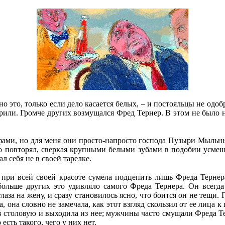
это, только если дело касается белых, – и постояльцы не одобр
ли. Громче других возмущался Фред Тернер. В этом не было н
фами, но для меня они просто-напросто господа Пузыри Мыльные
о повторял, сверкая крупными белыми зубами в подобии усмешк
л себя не в своей тарелке.
р при всей своей красоте сумела подцепить лишь Фреда Тернер
 больше других это удивляло самого Фреда Тернера. Он всегда
лаза на жену, и сразу становилось ясно, что боится он не тещи.
 она словно не замечала, как этот взгляд скользил от ее лица к
в столовую и выходила из нее; мужчины часто смущали Фреда Тер
есть такого, чего у них нет.