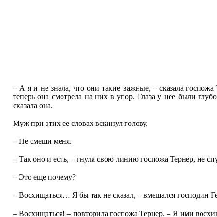
– А я и не знала, что они такие важные, – сказала госпожа
теперь она смотрела на них в упор. Глаза у нее были глуб
сказала она.
Муж при этих ее словах вскинул голову.
– Не смеши меня.
– Так оно и есть, – гнула свою линию госпожа Тернер, не сп
– Это еще почему?
– Восхищаться… Я бы так не сказал, – вмешался господин Ге
– Восхищаться! – повторила госпожа Тернер. – Я ими восхища