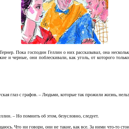
 Тернер. Пока господин Геллин о них рассказывал, она несколь
окие и черные, они поблескивали, как уголь, от которого тол
уская глаз с графов. – Людьми, которые так прожили жизнь, нель
ллин. – Но помнить об этом, безусловно, следует.
юсь. Что ни говори, они не такие, как все. За ними что-то сто