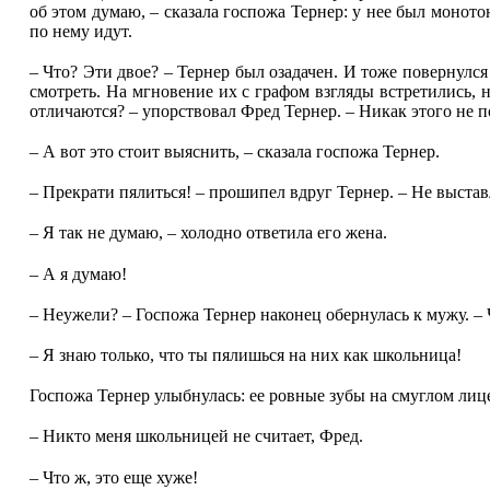
об этом думаю, – сказала госпожа Тернер: у нее был монот
по нему идут.
– Что? Эти двое? – Тернер был озадачен. И тоже повернулся
смотреть. На мгновение их с графом взгляды встретились, н
отличаются? – упорствовал Фред Тернер. – Никак этого не п
– А вот это стоит выяснить, – сказала госпожа Тернер.
– Прекрати пялиться! – прошипел вдруг Тернер. – Не выста
– Я так не думаю, – холодно ответила его жена.
– А я думаю!
– Неужели? – Госпожа Тернер наконец обернулась к мужу. – 
– Я знаю только, что ты пялишься на них как школьница!
Госпожа Тернер улыбнулась: ее ровные зубы на смуглом лице
– Никто меня школьницей не считает, Фред.
– Что ж, это еще хуже!