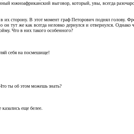
онный южноафриканский выговор, который, увы, всегда разочаро
 в их сторону. В этот момент граф Петорович поднял голову. Фр
о он тут же как всегда неловко дернулся и отвернулся. Однако ч
ойму. Что в них такого особенного?
вляй себя на посмешище!
Что ты об этом можешь знать?
 казались еще белее.