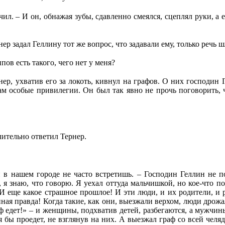
учил. – И он, обнажая зубы, сдавленно смеялся, сцеплял руки, а
р задал Геллину тот же вопрос, что задавали ему, только речь ш
пов есть такого, чего нет у меня?
ер, ухватив его за локоть, кивнул на графов. О них господин 
ам особые привилегии. Он был так явно не прочь поговорить, 
ительно ответил Тернер.
 в нашем городе не часто встретишь. – Господин Геллин не п
, я знаю, что говорю. Я уехал оттуда мальчишкой, но кое-что п
 еще какое страшное прошлое! И эти люди, и их родители, и 
ная правда! Когда такие, как они, выезжали верхом, люди дрожал
 едет!» – и женщины, подхватив детей, разбегаются, а мужчины
тя бы проедет, не взглянув на них. А выезжал граф со всей че