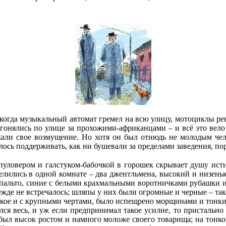
 когда музыкальный автомат гремел на всю улицу, мотоциклы реве
 гонялись по улице за прохожими-африканцами – и всё это вел
али свое возмущение. Но хотя он был отнюдь не молодым чело
лось поддерживать, как ни бушевали за пределами заведения, пор
пуловером и галстуком-бабочкой в горошек скрывает душу ист
лились в одной комнате – два джентльмена, высокий и низеньк
альто, синие с белыми крахмальными воротничками рубашки и 
ежде не встречалось; шляпы у них были огромные и черные – так
рокое и с крупными чертами, было испещрено морщинами и тонк
ся весь, и уж если предпринимал такое усилие, то пристально
был высок ростом и намного моложе своего товарища; на тонкой