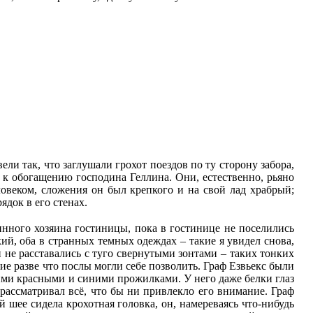
ли так, что заглушали грохот поездов по ту сторону забора,
о к обогащению господина Геллина. Они, естественно, рьяно
веком, сложения он был крепкого и на свой лад храбрый;
ядок в его стенах.
инного хозяина гостиницы, пока в гостинице не поселились
ий, оба в странных темных одеждах – такие я увидел снова,
не расставались с туго свернутыми зонтами – таких тонких
ие разве что послы могли себе позволить. Граф Езвьекс были
ими красными и синими прожилками. У него даже белки глаз
 рассматривал всё, что бы ни привлекло его внимание. Граф
 шее сидела крохотная головка, он, намереваясь что-нибудь