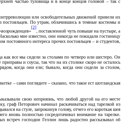
ерхней частью туловища и в конце концов головой – так с
 контрреволюции или освободительных движений привели их
из постояльцев. По утрам, облачившись в темные костюмы и
[2]
 «возрожденцев»
, поставленной чуть повыше на пустыре, а
Насколько мне известно, они никогда не покидали гостиницу
м постоянного интереса прочих постояльцев – и студентов,
а как все мы сидели за столами по четверо или шестеро. Он
 приправы и соусы, так что на их столике скоро не осталось
ядом, когда они ели; бывало, когда они сидели за столом,
кетке – сами поглядите – сказано, что такое ест шотландская
ыказывали свою неприязнь, что любой другой на его месте
ку, граф Петорович начинал раскачиваться над тарелкой из
ывался на стуле, запрокинув голову, отчего его короткая шея
его вновь полностью сосредотачивал внимание на тарелке.
бных встреч господин Геллин лишь радостно рассказывал об