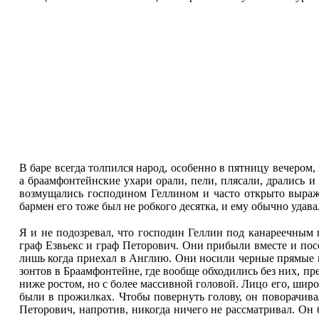
В баре всегда толпился народ, особенно в пятницу вечером,
а браамфонтейнские ухари орали, пели, плясали, дрались и
возмущались господином Геллином и часто открыто выраж
бармен его тоже был не робкого десятка, и ему обычно удава
Я и не подозревал, что господин Геллин под канареечным 
граф Езвьекс и граф Петорович. Они прибыли вместе и посе
лишь когда приехал в Англию. Они носили черные прямые п
зонтов в Браамфонтейне, где вообще обходились без них, пр
ниже ростом, но с более массивной головой. Лицо его, ши
были в прожилках. Чтобы повернуть голову, он поворачивал
Петорович, напротив, никогда ничего не рассматривал. Он 