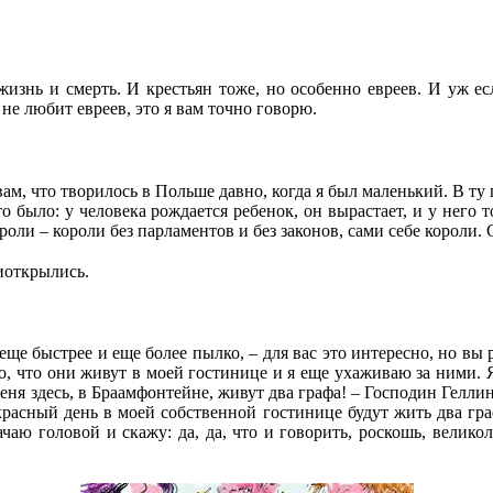
 жизнь и смерть. И крестьян тоже, но особенно евреев. И уж ес
 не любит евреев, это я вам точно говорю.
вам, что творилось в Польше давно, когда я был маленький. В ту
то было: у человека рождается ребенок, он вырастает, и у него 
роли – короли без парламентов и без законов, сами себе короли
иоткрылись.
 еще быстрее и еще более пылко, – для вас это интересно, но в
го, что они живут в моей гостинице и я еще ухаживаю за ними. 
еня здесь, в Браамфонтейне, живут два графа! – Господин Геллин 
красный день в моей собственной гостинице будут жить два гра
чаю головой и скажу: да, да, что и говорить, роскошь, великол