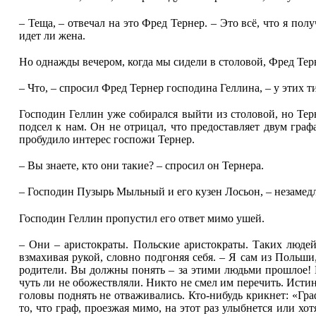
– Теща, – отвечал на это Фред Тернер. – Это всё, что я пол
идет ли жена.
Но однажды вечером, когда мы сидели в столовой, Фред Терне
– Что, – спросил Фред Тернер господина Геллина, – у этих ти
Господин Геллин уже собирался выйти из столовой, но Терн
подсел к нам. Он не отрицал, что предоставляет двум граф
пробудило интерес госпожи Тернер.
– Вы знаете, кто они такие? – спросил он Тернера.
– Господин Пузырь Мыльный и его кузен Лосьон, – незамедл
Господин Геллин пропустил его ответ мимо ушей.
– Они – аристократы. Польские аристократы. Таких людей
взмахивая рукой, словно подгоняя себя. – Я сам из Польши
родители. Вы должны понять – за этими людьми прошлое! И
чуть ли не обожествляли. Никто не смел им перечить. Истин
головы поднять не отваживались. Кто-нибудь крикнет: «Граф
то, что граф, проезжая мимо, на этот раз улыбнется или хо