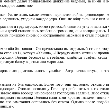
ий момент делал вращательное движение бедрами, за ними и в
ескладное животное.
жила». Уж не знаю, какие именно перипетии войны, революции,
но одевшись, уходили каждое утро. Они не общались ни с кем 
рытвин и груд мусора, мимо греческой лавки на углу и палатки
крики детей становились особенно громкими, они возвращались. 
ким почерком писем с иностранными марками и стали предмето
им особо благоволит. Он предоставил им отдельный столик, тогд
на стол «А1», кетчуп «Хайнц», «Шервудз манго чатни» и прочие
осподин Геллин беседовал с графами, улыбался графам, стоял р
ередную банку варенья или маринада.
ирокое лицо расплывалось в улыбке. – Заграничная штука, на эти
амека на благодарность. Более того, они настолько открыто в
одходить. Стоило господину Геллину приблизиться к их столи
Езвьекс либо вообще игнорировал господина Геллина, либо откид
лядывал господина Геллина налитыми кровью глазами, после ч
 но его замечания оставались без ответа. Однако после подо
тиницы».