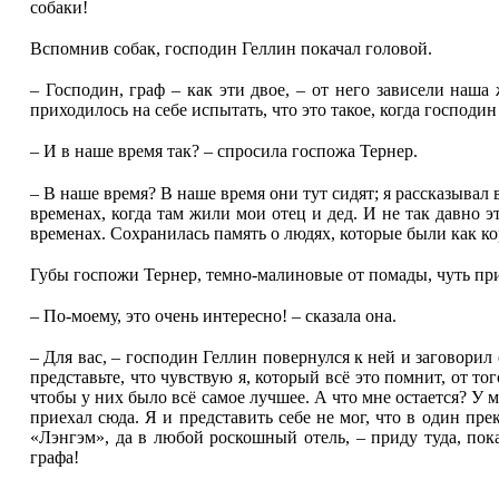
собаки!
Вспомнив собак, господин Геллин покачал головой.
– Господин, граф – как эти двое, – от него зависели наша
приходилось на себе испытать, что это такое, когда господин
– И в наше время так? – спросила госпожа Тернер.
– В наше время? В наше время они тут сидят; я рассказывал 
временах, когда там жили мои отец и дед. И не так давно э
временах. Сохранилась память о людях, которые были как ко
Губы госпожи Тернер, темно-малиновые от помады, чуть пр
– По-моему, это очень интересно! – сказала она.
– Для вас, – господин Геллин повернулся к ней и заговорил
представьте, что чувствую я, который всё это помнит, от то
чтобы у них было всё самое лучшее. А что мне остается? У м
приехал сюда. Я и представить себе не мог, что в один пре
«Лэнгэм», да в любой роскошный отель, – приду туда, пока
графа!