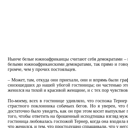
Нынче белые южноафриканцы считают себя демократами – но 
белыми южноафриканскими демократами, так прямо и говори
громче, чем у прочих постояльцев.
– Может, там, откуда они приехали, они и впрямь были гра
снизошедших до нашей убогой гостиницы; он частенько эт
женился на тихой и красивой женщине, и с тех пор чувствова
По-моему, всех в гостинице удивляло, что госпожа Терне
страстного поклонника собачьих бегов. Но я уверен, что
достаточно было увидеть, как он при этом косит выпуклые г
того, чтобы ответить на брошенный исподтишка взгляд мужа,
гостиница любовалась госпожой Тернер, когда она входила 
что женился, и тем, что простодушно спрашивали, что у него 