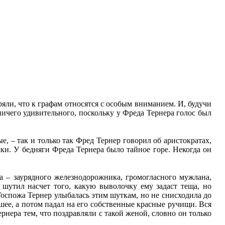
яли, что к графам относятся с особым вниманием. И, будучи
ичего удивительного, поскольку у Фреда Тернера голос был
, – так и только так Фред Тернер говорил об аристократах,
и. У бедняги Фреда Тернера было тайное горе. Некогда он
а – заурядного железнодорожника, громогласного мужлана,
 шутил насчет того, какую выволочку ему задаст теща, но
 Госпожа Тернер улыбалась этим шуткам, но не снисходила до
 шее, а потом падал на его собственные красные ручищи. Вся
нера тем, что поздравляли с такой женой, словно он только