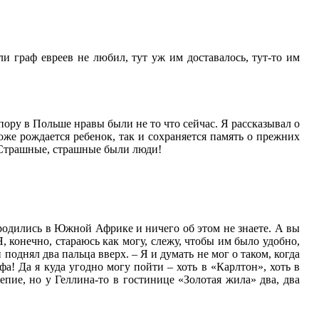
ли граф евреев не любил, тут уж им доставалось, тут-то им
 пору в Польше нравы были не то что сейчас. Я рассказывал о
тоже рождается ребенок, так и сохраняется память о прежних
. Страшные, страшные были люди!
ы родились в Южной Африке и ничего об этом не знаете. А вы
Я, конечно, стараюсь как могу, слежу, чтобы им было удобно,
поднял два пальца вверх. – Я и думать не мог о таком, когда
фа! Да я куда угодно могу пойти – хоть в «Карлтон», хоть в
епие, но у Геллина-то в гостинице «Золотая жила» два, два