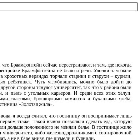
то Браамфонтейн сейчас перестраивают, и там, где некогда
ерестройке Браамфонтейна не было и речи. Улочки там были
а крохотных верандах торчали старики и старухи – курили,
вых ребятишек. Чуть углубившись, можно было дойти до
ругой стороны тянулся университет, так что у района были
и, и пыль с угольных карьеров. И среди всех этих халуп,
ными сластями, брошюрками комиксов и буханками хлеба,
стиница «Золотая жила».
вода, я всегда считал, что гостиницу он воспринимает лишь
первом этаже. Такой вывод позволяли сделать еда, которую
 или дольше положенного не меняли белье. В гостинице жило
ми университета, либо железнодорожниками с сортировочной
, а не в баре внизу, где шумели и буянили.