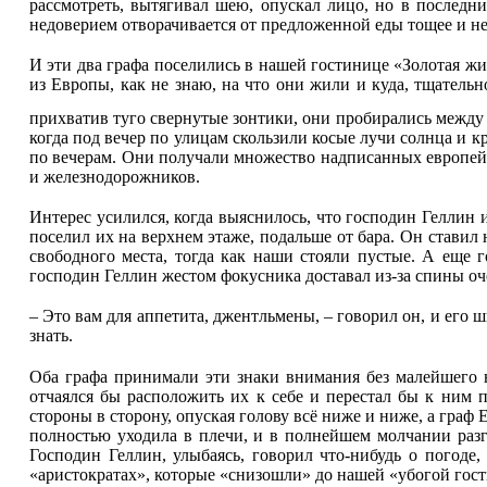
рассмотреть, вытягивал шею, опускал лицо, но в последн
недоверием отворачивается от предложенной еды тощее и н
И эти два графа поселились в нашей гостинице «Золотая 
из Европы, как не знаю, на что они жили и куда, тщатель
прихватив туго свернутые зонтики, они пробирались между 
когда под вечер по улицам скользили косые лучи солнца и 
по вечерам. Они получали множество надписанных европейс
и железнодорожников.
Интерес усилился, когда выяснилось, что господин Геллин 
поселил их на верхнем этаже, подальше от бара. Он ставил 
свободного места, тогда как наши стояли пустые. А еще г
господин Геллин жестом фокусника доставал из-за спины оч
– Это вам для аппетита, джентльмены, – говорил он, и его ш
знать.
Оба графа принимали эти знаки внимания без малейшего н
отчаялся бы расположить их к себе и перестал бы к ним п
стороны в сторону, опуская голову всё ниже и ниже, а граф 
полностью уходила в плечи, и в полнейшем молчании разг
Господин Геллин, улыбаясь, говорил что-нибудь о погоде,
«аристократах», которые «снизошли» до нашей «убогой гос