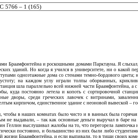
 5766 – 1 (165)
ми Браамфонтейна и роскошными домами Парктауна. Я слыхал, ч
ских зданий. Но когда я учился в университете, ни о какой п
тупами одноэтажные дома со стенами темно-бордового цвета; н
 пустоту; на каждом углу играли толпы оборванных, крикли
анция шла параллельно всей нижней части Браамфонтейна, а с д
бы, куда постоянно летела и копоть с сортировочной станци
нные дворы, среди греческих лавочек с витринами, завален
елтым кирпичом, единственное здание с неоновой вывеской – го
м, чтобы в наших комнатах было чисто и в ванных была горячая 
м не выдавали, – так как основные деньги выручал в баре на 
дин Геллин выслушивал жалобы на то, что перегорела лампочка
ктически постоянно, и большинство из них были либо студента
жизни Браамфонтейна, и если выпивали, то в тиши своих комнат