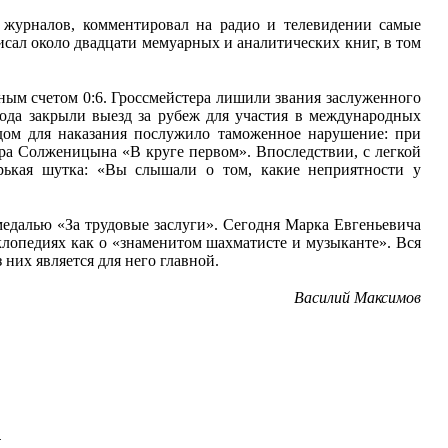
 журналов, комментировал на радио и телевидении самые
исал около двадцати мемуарных и аналитических книг, в том
ным счетом 0:6. Гроссмейстера лишили звания заслуженного
ода закрыли выезд за рубеж для участия в международных
одом для наказания послужило таможенное нарушение: при
ра Солженицына «В круге первом». Впоследствии, с легкой
рькая шутка: «Вы слышали о том, какие неприятности у
едалью «За трудовые заслуги». Сегодня Марка Евгеньевича
клопедиях как о «знаменитом шахматисте и музыканте». Вся
 них является для него главной.
Василий Максимов
.