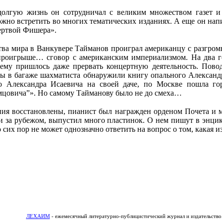
долгую жизнь он сотрудничал с великим множеством газет и
жно встретить во многих тематических изданиях. А еще он нап
ертвой Фишера».
тва мира в Ванкувере Тайманов проиграл американцу с разгром
в проигрыше… сговор с американским империализмом. На два г
, ему пришлось даже прервать концертную деятельность. Пов
ды в багаже шахматиста обнаружили книгу опального Александ
го Александра Исаевича на своей даче, по Москве пошла го
цовича”». Но самому Тайманову было не до смеха…
ния восстановлены, пианист был награжден орденом Почета и м
 и за рубежом, выпустил много пластинок. О нем пишут в энци
их пор не может однозначно ответить на вопрос о том, какая из
ЛЕХАИМ
- ежемесячный литературно-публицистический журнал и издательство