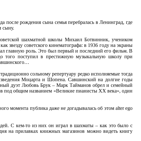
да после рождения сына семья перебралась в Ленинград, где
и сыну.
 советской шахматной школы Михаил Ботвинник, учеником
 как звезду советского кинематографа: в 1936 году на экраны
л главную роль. Это был первый и последний его фильм. В
 до того поступил в престижную музыкальную школу при
 Савшинского…
о традиционно сольному репертуару редко исполняемые тогда
оизведения Моцарта и Шопена. Савшинский на долгие годы
анный дуэт Любовь Брук – Марк Тайманов обрел и семейный
омов под общим названием «Великие пианисты ХХ века», один
ого момента публика даже не догадывалась об этом alter ego
ей. С кем-то из них он играл в шахматы – как это было с
дня на прилавках книжных магазинов можно видеть книгу