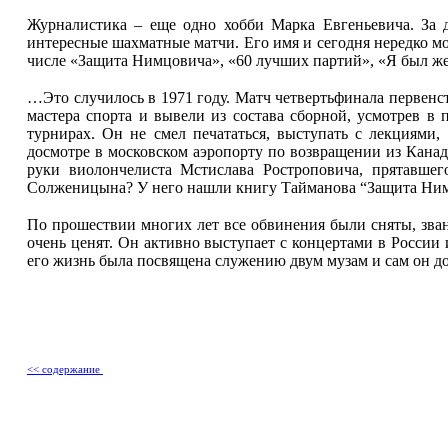
Журналистика – еще одно хобби Марка Евгеньевича. За 
интересные шахматные матчи. Его имя и сегодня нередко мо
числе «Защита Нимцовича», «60 лучших партий», «Я был ж
…Это случилось в 1971 году. Матч четвертьфинала первенс
мастера спорта и вывели из состава сборной, усмотрев 
турнирах. Он не смел печататься, выступать с лекциями
досмотре в московском аэропорту по возвращении из Кана
руки виолончелиста Мстислава Ростроповича, прятавше
Солженицына? У него нашли книгу Тайманова “Защита Ним
По прошествии многих лет все обвинения были сняты, зва
очень ценят. Он активно выступает с концертами в России
его жизнь была посвящена служению двум музам и сам он до с
<< содержание