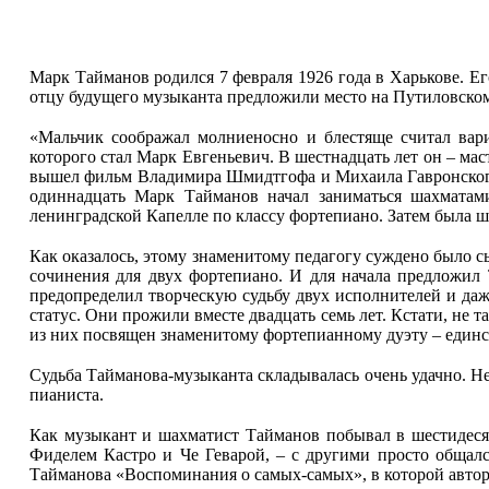
Марк Тайманов родился 7 февраля 1926 года в Харькове. Ег
отцу будущего музыканта предложили место на Путиловском за
«Мальчик соображал молниеносно и блестяще считал вар
которого стал Марк Евгеньевич. В шестнадцать лет он – маст
вышел фильм Владимира Шмидтгофа и Михаила Гавронского 
одиннадцать Марк Тайманов начал заниматься шахматам
ленинградской Капелле по классу фортепиано. Затем была 
Как оказалось, этому знаменитому педагогу суждено было с
сочинения для двух фортепиано. И для начала предложил
предопределил творческую судьбу двух исполнителей и да
статус. Они прожили вместе двадцать семь лет. Кстати, не
из них посвящен знаменитому фортепианному дуэту – единс
Судьба Тайманова-музыканта складывалась очень удачно. Не 
пианиста.
Как музыкант и шахматист Тайманов побывал в шестидесят
Фиделем Кастро и Че Геварой, – с другими просто обща
Тайманова «Воспоминания о самых-самых», в которой автор 