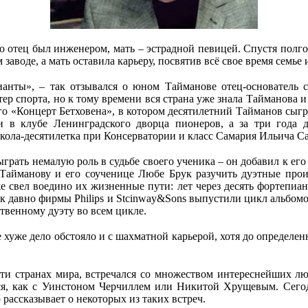
о отец был инженером, мать – эстрадной певицей. Спустя полго
воде, а мать оставила карьеру, посвятив всё свое время семье 
ианты», – так отзывался о юном Тайманове отец-основатель
ер спорта, но к тому времени вся страна уже знала Тайманова и
«Концерт Бетховена», в котором десятилетний Тайманов сыгра
и в клубе Ленинградского дворца пионеров, а за три года
школа-десятилетка при Консерватории и класс Самария Ильича
ыграть немалую роль в судьбе своего ученика – он добавил к ег
 Тайманову и его соученице Любе Брук разучить дуэтные пр
же свел воедино их жизненные пути: лет через десять фортепи
 так давно фирмы Philips и Stcinway&Sons выпустили цикл альб
твенному дуэту во всем цикле.
хуже дело обстояло и с шахматной карьерой, хотя до определенн
и странах мира, встречался со множеством интереснейших люд
лся, как с Уинстоном Черчиллем или Никитой Хрущевым. Сего
рассказывает о некоторых из таких встреч.