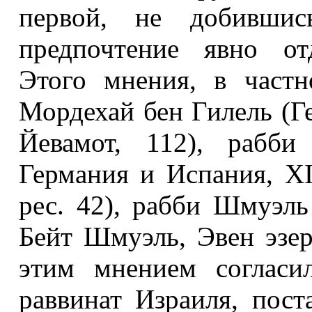
первой, не добившис
предпочтение явно от
Этого мнения, в частн
Мордехай бен Гилель (Ге
Йевамот, 112), рабб
Германия и Испания, XI
рес. 42), рабби Шмуэл
Бейт Шмуэль, Эвен эзер
этим мнением согласи
раввинат Израиля, пост