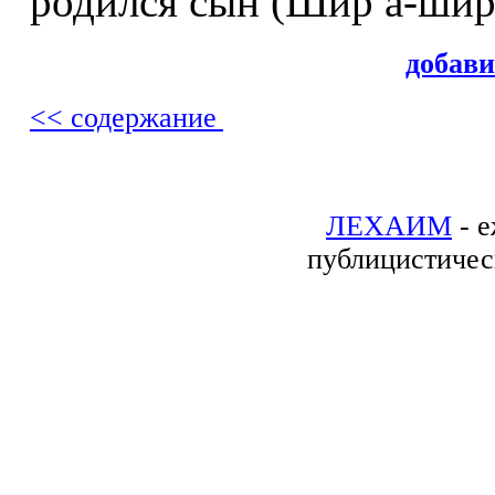
родился сын (Шир а-шири
добав
<< содержание
ЛЕХАИМ
- е
публицистичес