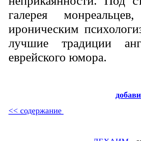
неприкаянности. Под с
галерея монреальцев
ироническим психологи
лучшие традиции анг
еврейского юмора.
добав
<< содержание