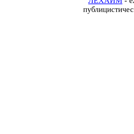
ЛЕХАИМ
- е
публицистичес