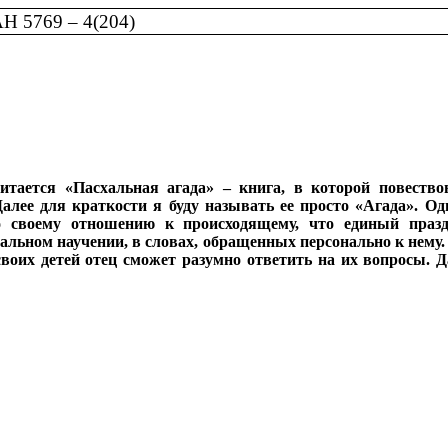
 5769 – 4(204)
тается «Пасхальная агада» – книга, в которой повество
алее для краткости я буду называть ее просто «Агада». Од
о своему отношению к происходящему, что единый празд
льном научении, в словах, обращенных персонально к нему. 
воих детей отец сможет разумно ответить на их вопросы. Д