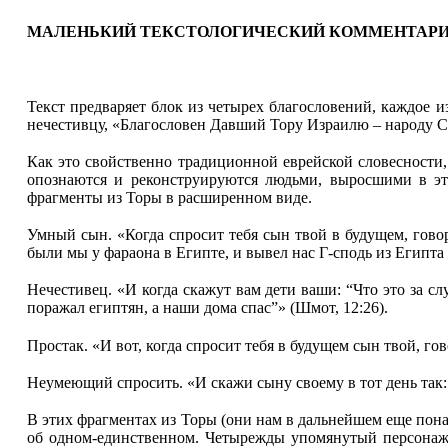
МАЛЕНЬКИЙ ТЕКСТОЛОГИЧЕСКИЙ КОММЕНТАР
Текст предваряет блок из четырех благословений, каждое и
нечестивцу, «Благословен Давший Тору Израилю – народу Св
Как это свойственно традиционной еврейской словесности
опознаются и реконструируются людьми, выросшими в эт
фрагменты из Торы в расширенном виде.
Умный сын. «Когда спросит тебя сын твой в будущем, говоря
были мы у фараона в Египте, и вывел нас Г
‑
сподь из Египта
Нечестивец. «И когда скажут вам дети ваши: “Что это за сл
поражал египтян, а наши дома спас”» (Шмот, 12:26).
Простак. «И вот, когда спросит тебя в будущем сын твой, го
Неумеющий спросить. «И скажи сыну своему в тот день так: 
В этих фрагментах из Торы (они нам в дальнейшем еще пона
об одном-единственном. Четырежды упомянутый персонаж 