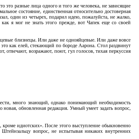
то это разные лица одного и того же человека, не зависящие
рмальное состояние, единственная относительно достоверная
зал, один из четырех, подарил идею, пожалуйста, не жалко,
 как я мог не знать этого прежде, вот Чапек еще со своей
яйцевые близнецы. Или даже не однояйцевые. Или даже вовсе
 это как елей, стекающий по бороде Аарона. Стол раздвинут
т, отвечают, возражают, поют, гул голосов, тихая перкуссия
 вести, много знающий, однако понимающий необходимость
о новая, обновленная редакция. Умный умеет задать вопрос,
, кроме идиотских». После этого выступление обыкновенно
бы Штейнзальцу вопрос, не испытывая никаких внутренних