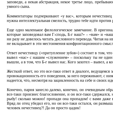
заповеди, а некая абстракция, некое третье лицо, пребыв
умного сына.
Комментаторы подчеркивают «у вас», которым нечестивец п
нужна интеллектуальная смелость, трудно тебе идти против 
Еще одно маленькое филологическое замечание. В оригиналь
которые заповедовал вам Г
‑
сподь, Б
‑
г ваш?» – «вам» и «ваш
ни разу не довелось читать дословного перевода. Читая на 
не вкладывает в эти местоимения конфронтационного смысл
Ответ нечестивцу («притупление зубов») состоит в том, что
вывел «нас» с нашим «служением» – поскольку ты не один и
вышли, а в том, что Б
‑
г вывел нас. Кого захотел – вывел, а ко
Жесткий ответ, но это все-таки ответ в диалоге, ведущемся 
провокационность его поведения, за него переживают, с ни
надеется, что, несмотря на зацикленность на себе и своих ид
Конечно, парня занесло далеко, конечно, он очевидным обра
все-таки произнес благословение, и он все-таки сдержался,
рыбу! сколько можно! пропади она пропадом! с вами даже 
Вряд ли отец убедил его, но он все-таки остался, он размыш
человек нечестивец?! Да он просто цадик!