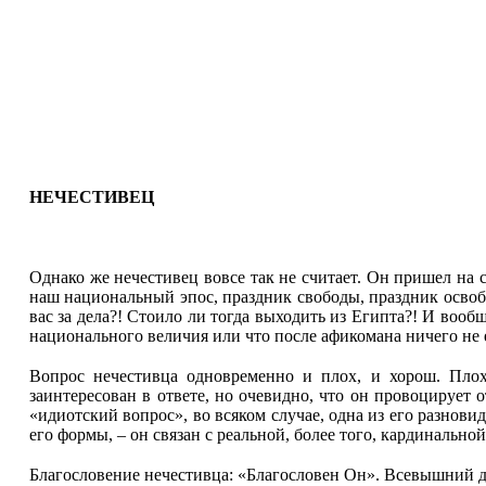
НЕЧЕСТИВЕЦ
Однако же нечестивец вовсе так не считает. Он пришел на 
наш национальный эпос, праздник свободы, праздник освобо
вас за дела?! Стоило ли тогда выходить из Египта?! И вооб
национального величия или что после афикомана ничего не е
Вопрос нечестивца одновременно и плох, и хорош. Плох
заинтересован в ответе, но очевидно, что он провоцирует 
«идиотский вопрос», во всяком случае, одна из его разновид
его формы, – он связан с реальной, более того, кардинальн
Благословение нечестивца: «Благословен Он». Всевышний дл