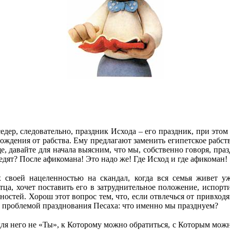
седер, следовательно, праздник Исхода – его праздник, при это
ждения от рабства. Ему предлагают заменить египетское рабство
ще, давайте для начала выясним, что мы, собственно говоря, пра
дят? После афикомана! Это надо же! Где Исход и где афикоман!
 своей нацеленностью на скандал, когда вся семья живет уж
отца, хочет поставить его в затруднительное положение, испор
ностей. Хорош этот вопрос тем, что, если отвлечься от привход
ой проблемой празднования Песаха: что именно мы празднуем?
я него не «Ты», к Которому можно обратиться, с Которым можно