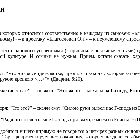
ИЙ
з которых относится соответственно к каждому из сыновей: «Б
оему!» – к простаку, «Благословен Он!» – к неумеющему спроси
, текст наполнен усеченными (в оригинале незакавыченными) ц
ой культуре. И ссылки не нужны. Прием, кстати сказать, ха
: “Что это за свидетельства, правила и законы, которые запов
 рукою крепкою <…>”» (Дварим, 6:20).
ужение у вас?” – скажите: “Это жертва пасхальная Г
‑
споду, Кот
воря: “Что это?” – скажи ему: “Силою руки вывел нас Г
‑
сподь из 
“Ради этого сделал мне Г
‑
сподь при выходе моем из Египта”» (Ш
добятся) ничего впрямую не говорится о четырех разных сыновь
Торы репрезентирует все поколения, которым не довелось бы