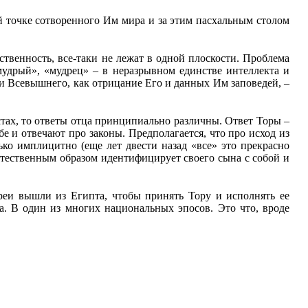
 точке сотворенного Им мира и за этим пасхальным столом
твенность, все-таки не лежат в одной плоскости. Проблема
«мудрый», «мудрец» – в неразрывном единстве интеллекта и
ии Всевышнего, как отрицание Его и данных Им заповедей, –
тах, то ответы отца принципиально различны. Ответ Торы –
е и отвечают про законы. Предполагается, что про исход из
ко имплицитно (еще лет двести назад «все» это прекрасно
стественным образом идентифицирует своего сына с собой и
реи вышли из Египта, чтобы принять Тору и исполнять ее
а. В один из многих национальных эпосов. Это что, вроде