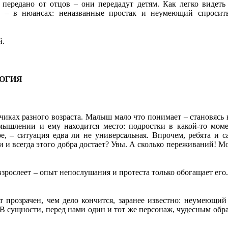
 передано от отцов – они передадут детям. Как легко видет
ия – в нюансах: неназванные простак и неумеющий спросить
й.
ЛОГИЯ
чиках разного возраста. Малыш мало что понимает – становясь в
змышлении и ему находится место: подростки в какой-то мом
ре, – ситуация едва ли не универсальная. Впрочем, ребята и 
и и всегда этого добра достает? Увы. А сколько переживаний! Мо
взрослеет – опыт непослушания и протеста только обогащает его.
 прозрачен, чем дело кончится, заранее известно: неумеющий 
. В сущности, перед нами один и тот же персонаж, чудесным обр