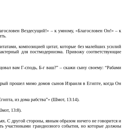
лагословен Вездесущий!» – к умному, «Благословен Он!» – к
ть.
итатами, композицией цитат, которые без малейших усилий
рактерный для постмодернизма. Привожу соответствующие
едовал вам Г
‑
сподь, Б
‑
г ваш?” – скажи сыну своему: “Рабами
орый прошел мимо домов сынов Израиля в Египте, когда Он
Египта, из дома рабства”» (Шмот, 13:14).
мот, 13:8).
ях. С другой стороны, явным образом ничего не говорится и
ть участниками грандиозного события, но которые должны