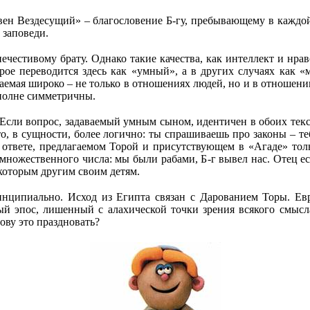
вен Вездесущий» – благословение Б
‑
гу, пребывающему в каждой
 заповеди.
естивому брату. Однако такие качества, как интеллект и нравс
рое переводится здесь как «умный», а в других случаях как 
аемая широко – не только в отношениях людей, но и в отношен
вполне симметричны.
сли вопрос, задаваемый умным сыном, идентичен в обоих текс
о, в сущности, более логично: ты спрашиваешь про законы – теб
 ответе, предлагаемом Торой и присутствующем в «Агаде» толь
 множественного числа: мы были рабами, Б
‑
г вывел нас. Отец е
екоторым другим своим детям.
инципиально. Исход из Египта связан с Дарованием Торы. Ев
ый эпос, лишенный с алахической точки зрения всякого смысл
ову это праздновать?