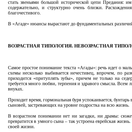
стать звеньями большой исторической цепи Предания: им
содержательно, и структурно очень близки. Расхожден
благочестивого.
В «Агаде» нюансы вырастают до фундаментальных различи
ВОЗРАСТНАЯ ТИПОЛОГИЯ. НЕВОЗРАСТНАЯ ТИПО
Самое простое понимание текста «Агады»: речь идет о маль
схемы несколько выбивается нечестивец, впрочем, по ра
приходится «притуплять зубы», причем не только на седе
требуется много любви, терпения и здравого смысла. Всем л
внуках.
Проходит время, гормональная буря успокаивается, бунтарь 
сыновей, застревающих на уровне подростка на всю жизнь.
В возрастном понимании нет ни загадки, ни драмы: сюжет
превратится в умного сына – так устроена еврейская жизнь
своей жизни.