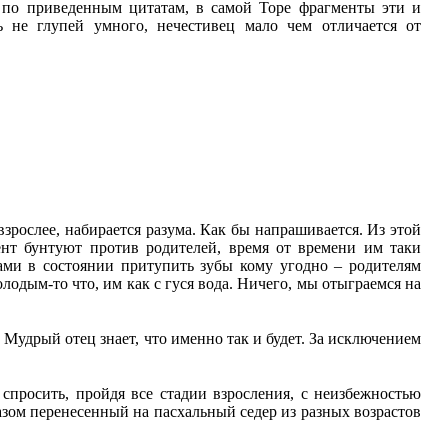
ь по приведенным цитатам, в самой Торе фрагменты эти и
 не глупей умного, нечестивец мало чем отличается от
зрослее, набирается разума. Как бы напрашивается. Из этой
ент бунтуют против родителей, время от времени им таки
сами в состоянии притупить зубы кому угодно – родителям
лодым-то что, им как с гуся вода. Ничего, мы отыграемся на
 Мудрый отец знает, что именно так и будет. За исключением
спросить, пройдя все стадии взросления, с неизбежностью
азом перенесенный на пасхальный седер из разных возрастов