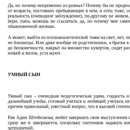
Да, но почему непременно из разных? Почему бы не предполо
от возраста, постоянно пребывающие в нем, и отец тоже, с
реальность (очевидное заблуждение), по-другому не живем,
бери, папа, можешь не ссылаться, да, но почему мне само
обыкновенной жизнью.
А может, выйти из психоаналитической тьмы на свет, нет, 
не близнецы. Или даже вообще не родственники, а братья в
до бесконечности, накрыт на множество кувертов, сидят раз
ножей и вилок, уста жуют.
УМНЫЙ СЫН
Умный сын – очевидная педагогическая удача, гордость 
дальнейшей учебы, готовый учиться и любящий учиться, не 
причем правильный, уместный вопрос, что в высшей степен
Рав Адин Штейнзальц любит завершать свои выступления с
сразу же и завершается, поскольку охотников задавать 
затруднений.