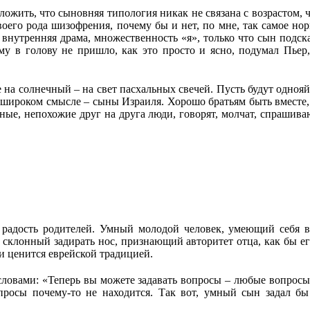
жить, что сыновняя типология никак не связана с возрастом, ч
воего рода шизофрения, почему бы и нет, по мне, так самое но
 внутренняя драма, множественность «я», только что сын подска
му в голову не пришло, как это просто и ясно, подумал Пьер,
не на солнечный – на свет пасхальных свечей. Пусть будут одно
 широком смысле – сыны Израиля. Хорошо братьям быть вместе,
ные, непохожие друг на друга люди, говорят, молчат, спрашиваю
и радость родителей. Умный молодой человек, умеющий себя
склонный задирать нос, признающий авторитет отца, как бы ег
и ценится еврейской традицией.
ловами: «Теперь вы можете задавать вопросы – любые вопросы
вопросы почему-то не находится. Так вот, умный сын задал 