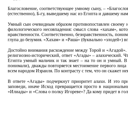
Благословение, соответствующее умному сыну, – «Благосло
(естественно), Б
‑
гу, выведшему нас из Египта и давшему нам
Умный сын очевидным образом противопоставлен своему неч
филологического несовпадения: смысл слова «хахам», кото
нравственности. Соответственно, безнравственность, поним
глупа до безумия. «Хахам» и «Раша́» (буквально «злодей») 
Достойно внимания расхождение между Торой и «Агадой». Е
религиозно-исторический, ответ «Агады» – алахический. Чт
Египта умный мальчик и так знает – на то он и умный. В
понимали), дважды повторяется местоимение первого лица
всем народом Израиля. По контрасту с тем, что он скажет н
В ответе «Агады» подчеркнут приоритет алахи. И это пр
заповеди, иначе Исход превращается просто в национальн
«Илиады» и «Слова о полку Игореве»? Да кому придет в гол