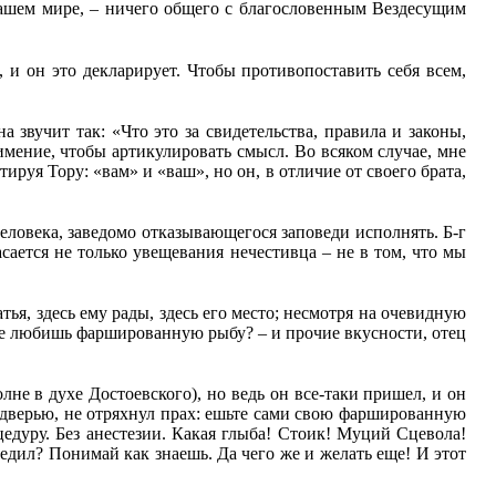
 нашем мире, – ничего общего с благословенным Вездесущим
 и он это декларирует. Чтобы противопоставить себя всем,
 звучит так: «Что это за свидетельства, правила и законы,
имение, чтобы артикулировать смысл. Во всяком случае, мне
руя Тору: «вам» и «ваш», но он, в отличие от своего брата,
еловека, заведомо отказывающегося заповеди исполнять. Б-г
сается не только увещевания нечестивца – не в том, что мы
тья, здесь ему рады, здесь его место; несмотря на очевидную
 же любишь фаршированную рыбу? – и прочие вкусности, отец
лне в духе Достоевского), но ведь он все-таки пришел, и он
ул дверью, не отряхнул прах: ешьте сами свою фаршированную
дуру. Без анестезии. Какая глыба! Стоик! Муций Сцевола!
убедил? Понимай как знаешь. Да чего же и желать еще! И этот