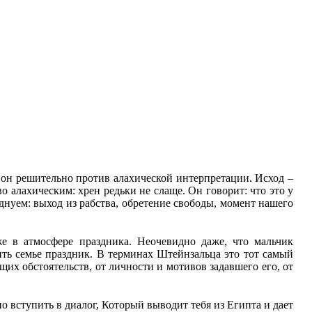
м он решительно против алахической интерпретации. Исход –
 алахическим: хрен редьки не слаще. Он говорит: что это у
зднуем: выход из рабства, обретение свободы, момент нашего
е в атмосфере праздника. Неочевидно даже, что мальчик
тить семье праздник. В терминах Штейнзальца это тот самый
ящих обстоятельств, от личности и мотивов задавшего его, от
 вступить в диалог, Который выводит тебя из Египта и дает