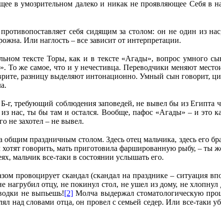
ающее в умозрительном далеко и никак не проявляющее Себя в
ротивопоставляет себя сидящим за столом: он не один из нас,
рожна. Или наглость – все зависит от интерпретации.
ном тексте Торы, как и в тексте «Агады», вопрос умного сына
». То же самое, что и у нечестивца. Переводчики меняют место
иврите, разницу выделяют интонационно. Умный сын говорит, цити
а.
 Б
‑
г, требующий соблюдения заповедей, не вывел бы из Египта ч
з нас, ты бы там и остался. Вообще, пафос «Агады» – и это ка
го не захотел – не вывел.
за общим праздничным столом. Здесь отец мальчика, здесь его бра
м хотят говорить, мать приготовила фаршированную рыбу, – ты
еях, мальчик все-таки в состоянии услышать его.
зом провоцирует скандал (скандал на празднике – ситуация впо
 не нагрубил отцу, не покинул стол, не ушел из дому, не хлопн
водки не выпьешь!
[2]
Молча выдержал стоматологическую проце
лял над словами отца, он провел с семьей седер. Или все-таки 