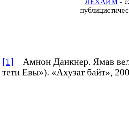
ЛЕХАИМ
- е
публицистичес
[1]
Амнон Данкнер. Ямав веле
тети Евы»). «Ахузат байт», 200