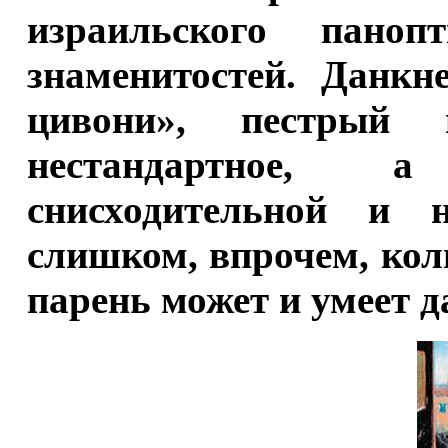
израильского паноп
знаменитостей. Данкн
цивони», пестрый 
нестандартное, 
снисходительной и н
слишком, впрочем, ко
парень может и умеет д