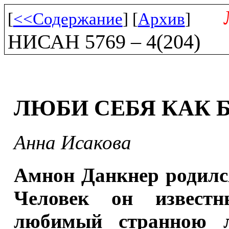
[
<<Содержание
] [
Архив
]
НИСАН 5769 – 4(204)
ЛЮБИ СЕБЯ КАК 
Анна Исакова
Амнон Данкнер родился
Человек он извест
любимый странною л