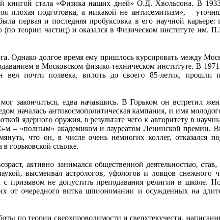
ной книгой стала «Физика наших дней» О.Д. Хвольсона. В 193
я плохая подготовка, а никакой не антисемитизм», – уточн
 была первая и последняя пробуксовка в его научной карьере:
 (по теории частиц) и оказался в Физическом институте им. 
а. Однако долгое время ему пришлось курсировать между Моск
одаванием в Московском физико-техническом институте. В 197
н вел почти полвека, вплоть до своего 85-летия, прошли п
мог закончиться, едва начавшись. В Горьком он встретил жен
дом началась антикосмополитическая кампания, и имя молодого
боткой ядерного оружия, в результате чего к авторитету в науч
-м – «полным» академиком и лауреатом Ленинской премии. Впр
нуть, что он, в числе очень немногих коллег, отказался п
 в горьковской ссылке.
озраст, активно занимался общественной деятельностью, став,
наукой, высмеивал астрологов, уфологов и ловцов снежного ч
а с призывом не допустить преподавания религии в школе. Н
вших от очередного витка шпиономании и осужденных на длит
боты по теории сверхпроводимости и сверхтекучести, написанны