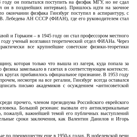
3 году он попытался поступить на физфак МГУ, но не сдал
ял он в позднейших интервью). Пришлось идти на заочное
 по окончании физфака Гинзбург поступил в аспирантуру, с
П.В. Лебедева АН СССР (ФИАН), где его руководителем стал
вой и Горьким – в 1945 году он стал профессором местного
1 году ученый возглавил теоретический отдел ФИАНа. Через
рактически все крупнейшие советские физики-теоретики
щину, которая только что вышла из лагеря, куда попала за
 физика замелькало в газетах в соответствующем контексте.
ных кругах прибавилось официальное признание. В 1953 году
очем, несмотря на все регалии, Гинзбург всегда оставался
одписать письмо академиков с осуждением «антисоветской
 среди прочего, членом президиума Российского еврейского
еловека. Большой резонанс вызвали его антиклерикальные
о, пожалуй, важнейшей темой его публичных выступлений
ельные сроки заключения, как Валентин Данилов и Игорь
е по преимуществу еще в 1950-х годах. В нобелевской речи