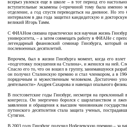
всерьез увлекся еще в школе – в тот период его настоль
вступительные экзамены («причиной тому была именно мо
отделение, а год спустя переводиться на дневное. Но это
интервалом в два года защитил кандидатскую и докторскую
великий Игорь Тамм.
С ФИАНом связана практически вся научная жизнь Гинзбург
университета, – а затем совмещать работу в ФИАНе с преп
легендарный фиановский семинар Гинзбурга, который о
послевоенных десятилетий.
Впрочем, был в жизни Гинзбурга момент, когда его взлет 
«подготовку покушения на Сталина», и женился на ней. Сле
Спасло его то, что он вошел в группу, занимавшуюся разра
он получил Сталинскую премию и стал членкором, а в 1966
порядочным и мужественным человеком. Достаточно упомя
деятельности» Андрея Сахарова и навещал опального физика
В постсоветские годы Гинзбург, несмотря на преклонный в
конгресса. Он энергично боролся с шарлатанством и лже
заявления и обращения к высшим чиновникам государств
путинского десятилетия стала защита ученых, пострада
Сутягин.
В 2003 году Гинзбург получил Нобелевскую премию – за ра