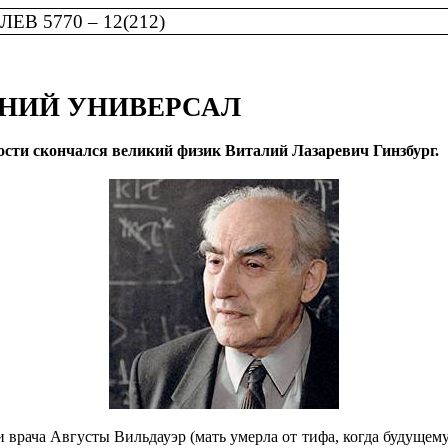
В 5770 – 12(212)
ДНИЙ УНИВЕРСАЛ
ности скончался великий физик Виталий Лазаревич Гинзбург.
и врача Августы Вильдауэр (мать умерла от тифа, когда будущем