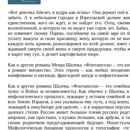
«Вот девочка Айелет, и кудри как огонь». Она держит паб в Х
забыть. А в небольшом городке в Изреэльской долине жив
единственная, кого он ждет, и не найдет его. Отец, ежем
возлюбленной, и которую он не видел уже сорок лет. Бабка,
не изменяет своему Парню, погибшему на самой заре их 
уплату выкупа за свою красавицу жену, которую он не вып
каждую ночь криком, разносящимся по всей долине, зове
ждавший смерти своей жены и смерти прадедушки, чтобы же
и варит ему суп, и делает картофельное пюре.
Как и другие романы Меира Шалева, «Фонтанелла» – это кн
в романе множество. Этих героев – как любых неодномер
нимфоманке и шизоиде, фригидной зануде и инфантильном эг
Как и другие романы Шалева, «Фонтанелла» – это семейная
хумус и Война за независимость). Как обычно у Шалева,
мифологического прошлого, лежащие у истоков семейной ис
всю Землю Израиля, а она указывала ему путь, а под конец
лежащий в инкубаторе для цыплят, – и в нарративах персо
далеких степях России живет большое племя русских родст
широкие, как простыни, а кулаки большие, как арбузы, и т
своим родничком предугадывающий будущее. Инцестуаль
Мифологическая бинарная хронология и топография: «те