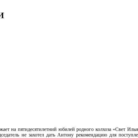
И
жает на пятидесятилетний юбилей родного колхоза «Свет Ильич
редседатель не захотел дать Антону рекомендацию для поступ