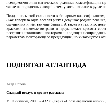
псевдокосмогонии магического реализма классификации пре
также на порядочных людей и тех, у кого – вполне в русле 
Поддавшись этой склонности к бинарным классификациям, ска
(Как говорила одна веселая рыжая девушка: родила ребенка, 
ощущениях и чём там еще бывает. А также на тех, кто, повт
красками знакомые витражи и преумножает красоты своег
пестрящая излишними повторами и вводящая неоправданные
параметрам повторяющего предыдущие, но читающегося отн
ПОДНЯТАЯ АТЛАНТИДА
Асар Эппель
Сладкий воздух и другие рассказы
М.: Книжники, 2009. – 432 с. (Серия «Проза еврейской жизни».