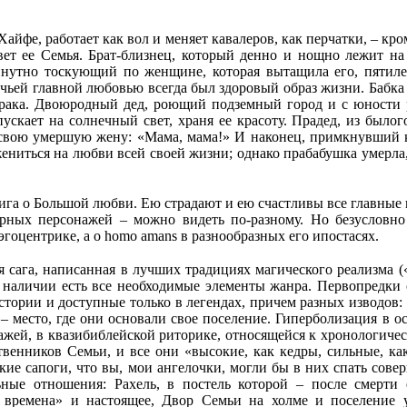
айфе, работает как вол и меняет кавалеров, как перчатки, – кро
ет ее Семья. Брат-близнец, который денно и нощно лежит на 
инутно тоскующий по женщине, которая вытащила его, пятилет
 чьей главной любовью всегда был здоровый образ жизни. Бабка 
брака. Двоюродный дед, роющий подземный город и с юности 
ускает на солнечный свет, храня ее красоту. Прадед, из был
т свою умершую жену: «Мама, мама!» И наконец, примкнувший 
ниться на любви всей своей жизни; однако прабабушка умерла,
ига о Большой любви. Ею страдают и ею счастливы все главные 
ных персонажей – можно видеть по-разному. Но безусловно 
оцентрике, а о homo amans в разнообразных его ипостасях.
 сага, написанная в лучших традициях магического реализма 
 в наличии есть все необходимые элементы жанра. Первопредк
тории и доступные только в легендах, причем разных изводов: 
 – место, где они основали свое поселение. Гиперболизация в 
нажей, в квазибиблейской риторике, относящейся к хронологиче
венников Семьи, и все они «высокие, как кедры, сильные, ка
акие сапоги, что вы, мои ангелочки, могли бы в них спать сов
ные отношения: Рахель, в постель которой – после смерти
 времена» и настоящее, Двор Семьи на холме и поселение 