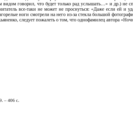
ем видом говорил, что будет только рад услышать…» и др.) не
читатель все-таки не может не проснуться: «Даже если ей и у
агорелые ноги смотрели на него из-за стекла большой фотограф
ьяненко, следует пожалеть о том, что однофамилец автора «Ноч
 – 406 с.