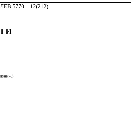
В 5770 – 12(212)
АГИ
изни».)