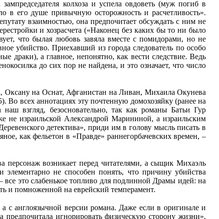
 зампредседателя колхоза и успела овдоветь (муж погиб в
ило в его душе привычную осторожность и расчетливость».
путату взаимностью, она предпочитает обсуждать с ним не
ерестройки и хозрасчета («Наконец без каких бы то ни было
ует, что былая любовь завяла вместе с помидорами, но не
овное убийство. Приехавший из города следователь по особо
 драки), а главное, непонятно, как вести следствие. Ведь
нокосилка до сих пор не найдена, и это означает, что число
а, Оксану на Оснат, Афганистан на Ливан, Михаила Окунева
). Во всех аннотациях эту почтенную домохозяйку (ранее на
 наш взгляд, безосновательно, так как романы Батьи Гур
же не израильской Александрой Марининой, а израильским
еревенского детектива», приди им в голову мысль писать в
стяное, как фельетон в «Правде» раннегорбачевских времен, –
ва персонаж возникает перед читателями, а сыщик Михаэль
и элементарно не способен понять, что причину убийства
– все это слабенькое топливо для подлинной Драмы идей: на
сть и помноженной на еврейский темперамент.
, а с англоязычной версии романа. Даже если в оригинале и
она предпочитала игнорировать физическую сторону жизни»,