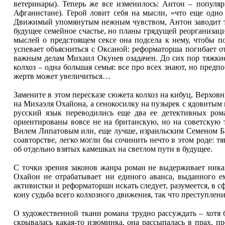
ветеринары). Теперь же все изменилось: Антон – популяр
Афганистане). Герой ловит себя на мысли, «что еще одно
Движимый упомянутым нежным чувством, Антон заводит тай
будущее семейное счастье, но планы грядущей реорганизаци
мыслей о предстоящем сексе она подсела к нему, чтобы п
успевает объясниться с Оксаной: реформаторша погибает от
важным делам Михаил Окунев озадачен. До сих пор тяжкие 
колхоз – одна большая семья: все про всех знают, но предп
жертв может увеличиться…
Замените в этом пересказе сюжета колхоз на кибуц, Верхо
на Михаэля Охайона, а сенокосилку на пузырек с ядовитым 
русский язык переводились еще два ее детективных рома
ориентированы вовсе не на британскую, но на советскую
Вилем Липатовым или, еще лучше, израильским Семеном Баб
соавторстве, легко могли бы сочинить нечто в этом роде: тя
об отдельно взятых камешках на светлом пути в будущее.
С точки зрения законов жанра роман не выдерживает ника
Охайон не отрабатывает ни единого аванса, выданного е
активистки и реформаторши искать следует, разумеется, в 
кону судьба всего колхозного движения, так что преступле
О художественной ткани романа трудно рассуждать – хотя б
скрывалась какая-то изюминка, она рассыпалась в прах, п