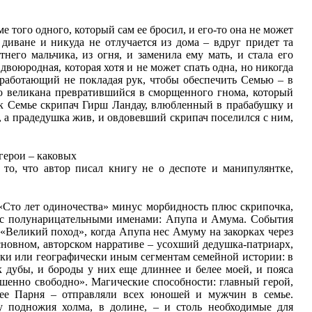
ме того одного, который сам ее бросил, и его-то она не может
диване и никуда не отлучается из дома – вдруг придет та
него мальчика, из огня, и заменила ему мать, и стала его
двоюродная, которая хотя и не может спать одна, но никогда
работающий не покладая рук, чтобы обеспечить Семью – в
ого великана превратившийся в сморщенного гнома, который
к Семье скрипач Гирш Ландау, влюбленный в прабабушку и
 а прадедушка жив, и овдовевший скрипач поселился с ним,
герои – каковых
то, что автор писал книгу не о деспоте и манипулянтке,
(«Сто лет одиночества» минус морбидность плюс скрипочка,
и с полунарицательными именами: Апупа и Амума. События
«Великий поход», когда Апупа нес Амуму на закорках через
основном, авторском нарративе – усохший дедушка-патриарх,
ски или географически иным сегментам семейной истории: в
к дубы, и бороды у них еще длиннее и белее моей, и пояса
ершенно свободно». Магические способности: главный герой,
 ее Парня – отправляли всех юношей и мужчин в семье.
у подножия холма, в долине, – и столь необходимые для