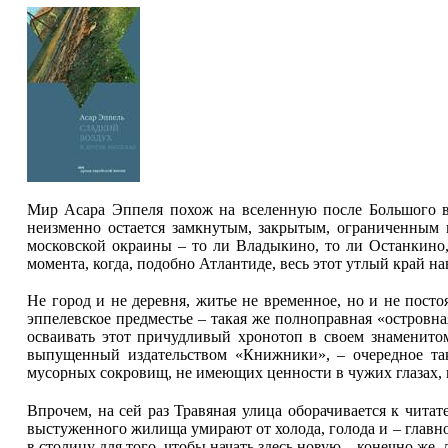
Мир Асара Эппеля похож на вселенную после Большого вз
неизменно остается замкнутым, закрытым, ограниченным 
московской окраины – то ли Владыкино, то ли Останкино, 
момента, когда, подобно Атлантиде, весь этот утлый край н
Не город и не деревня, житье не временное, но и не пост
эппелевское предместье – такая же полноправная «островн
осваивать этот причудливый хронотоп в своем знаменитом
выпущенный издательством «Книжники», – очередное так
мусорных сокровищ, не имеющих ценности в чужих глазах, 
Впрочем, на сей раз Травяная улица оборачивается к чита
выстуженного жилища умирают от холода, голода и – главн
в столицу для того, чтобы начать здесь новую – конечно же,