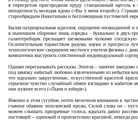
в перегретом пригородном пруду станционный щеголь в 
непорочность молодая вдова («Вы у меня второй»). Страш
старообрядцем Никитиным и беспомощным пустомелей евре
Былая патриархальная идиллия, ощущение неожиданной и о
в нынешнем сборнике лишь изредка – буквально в двух-тр
галантерейщик прельщает шелковыми чулками соседскую 
Ослепительным торжеством разума, науки и прогресса лу
технологические свершения местного учителя физики с дико
комнатенки выстроить собственный индивидуальный сортир!
Однако пересказывать рассказы Эппеля – занятие заведомо 
под завязку набитый любовно извлеченными из небытия веща
что идеально закругленные, искусственной красотой крас
серьезное чувство случайный обмен взглядами в набитом ав
они нужнее всего («Пыня и юбиря»).
Именно в этом сугубом, почти мелочном внимании к частност
главное обаяние эппелевской прозы. Силой слова он – пус
можем слышать призрачные голоса, вдыхать давно рассея
настоящей – одинокой и пронзительно красивой, некогда ро