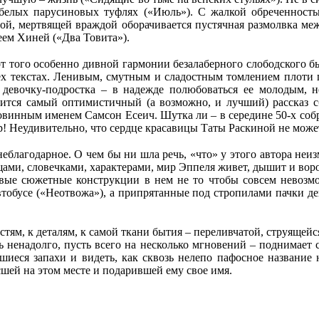
белых парусиновых туфлях («Июль»). С жалкой обреченност
ной, мертвящей враждой оборачивается пустячная размолвка 
ем Хиней («Два Товита»).
т того особенно дивной гармонии безалаберного слободского б
ех текстах. Ленивым, смутным и сладостным томлением плоти п
девочку-подростка – в надежде полюбоваться ее молодым, 
чится самый оптимистичный (а возможно, и лучший) рассказ
винным именем Самсон Есеич. Шутка ли – в середине 50-х собр
 Неудивительно, что сердце красавицы Таты Раскиной не може
неблагодарное. О чем бы ни шла речь, «что» у этого автора неи
ми, словечками, характерами, мир Эппеля живет, дышит и вороча
ивые сюжетные конструкции в нем не то чтобы совсем невозм
тобусе («Неотвожа»), а припрятанные под стропилами пачки де
ям, к деталям, к самой ткани бытия – переливчатой, струящейс
ть ненадолго, пусть всего на несколько мгновений – поднимает
вшиеся запахи и видеть, как сквозь нелепо пафосное названи
сшей на этом месте и подарившей ему свое имя.