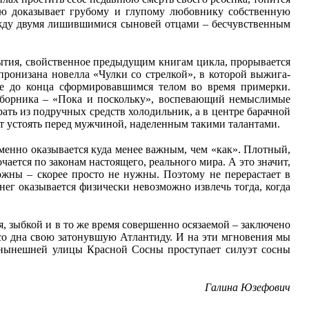
ью доказывает грубому и глупому любовнику собственную
между двумя лишившимися сыновей отцами – бесчувственным
ытия, свойственное предыдущим книгам цикла, прорывается
ронизана новелла «Чулки со стрелкой», в которой выжига-
не до конца сформировавшимся телом во время примерки.
 сборника – «Пока и поскольку», воспевающий немыслимые
ать из подручных средств холодильник, а в центре барачной
т устоять перед мужчиной, наделенным такими талантами.
зменно оказывается куда менее важным, чем «как». Плотный,
ется по законам настоящего, реального мира. А это значит,
ожны – скорее просто не нужны. Поэтому не перерастает в
нег оказывается физически невозможно извлечь тогда, когда
я, зыбкой и в то же время совершенно осязаемой – заключено
 со дна свою затонувшую Атлантиду. И на эти мгновения мы
е нынешней улицы Красной Сосны проступает силуэт сосны
Галина Юзефович