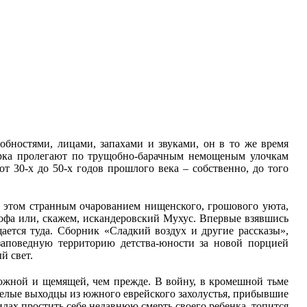
бностями, лицами, запахами и звуками, он в то же время
мирка пролегают по трущобно-барачным немощеным улочкам
т 30‑х до 50‑х годов прошлого века – собственно, до того
ри этом странным очарованием нищенского, грошового уюта,
тофа или, скажем, искандеровский Мухус. Впервые взявшись
ается туда. Сборник «Сладкий воздух и другие рассказы»,
заповедную территорию детства-юности за новой порцией
й свет.
евожной и щемящей, чем прежде. В войну, в кромешной тьме
селые выходцы из южного еврейского захолустья, прибывшие
силах простить себе недавнюю смерть своего ребенка, топится