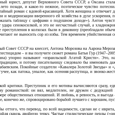
ный юрист, депутат Верховного Совета СССР, а Оксана стала
 лето позади, и какое-то нежное, поэтическое чувство потесн
ный роман с вдовой-красавицей. Хотя женщина и отвечает де
и и модернизации вверенного ей хозяйства в духе ускорения, п
оказать таблицу с цифрами о подушном доходе»). Антон чувств
 удара сенокосилкой, и это не несчастный случай, а хладнокр
преступления в колхозах были в диковину (преобладали обычные
очитают не выносить сор из избы. Тем временем убийственная се
вный Совет СССР на кнессет, Антона Морозова на Аарона Мероз
пестицидом – и вы получите сюжет романа Батьи Гур (1947–2005
на) упорно называют «израильской Агатой Кристи». Это, на
 традицию, и потому писательницу следовало бы именовать да
аевским. Покойные создатели «Кавалера Золотой Звезды» и «Д
гучее, как патока, унылое, как осенняя распутица, и звонко-же
кой критики. Преступник и его мотивы вычисляются сразу, ед
му романисткой: он вял, медлителен, не дружен с дедукцией 
сфере общественных отношений. И любовь, и ревность, и выгода 
ние, конечно же, спровоцировано борьбой лучшего с хорошим, пу
ы оттого, что перевод, по всей видимости, сделан не с иврита
ройдя сквозь двойную терку. Частые стилистические перлы («