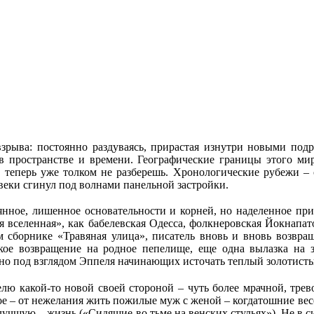
рыва: постоянно раздуваясь, прирастая изнутри новыми подро
в пространстве и времени. Гео­графические границы этого 
теперь уже толком не разберешь. Хронологические рубежи – о
авеки сгинул под волнами панельной застройки.
оянное, лишенное основательности и корней, но наделенное п
ая вселенная», как бабелевская Одесса, фолкнеровская Йокнапа
 сборнике «Травяная улица», писатель вновь и вновь возвращ
ое возвращение на родное пепелище, еще одна вылазка на 
но под взглядом Эппеля начинающих источать теплый золотисты
телю какой-то новой своей стороной – чуть более мрачной, тр
ое – от нежелания жить пожилые муж с женой – когдатошние ве
 лучшую – жизнь («Сидящие во тьме на венских стульях»). Не в 