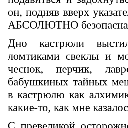
он, подняв вверх указат
АБСОЛЮТНО безопасна
Дно кастрюли выстил
ломтиками свеклы и мо
чеснок, перчик, ла
бабушкиных тайных меш
в кастрюлю как алхимик
какие-то, как мне казало
С превеликой осторожн