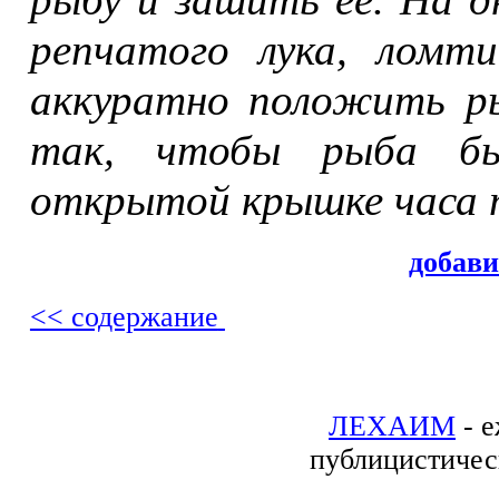
репчатого лука, ломт
аккуратно положить ры
так, чтобы рыба бы
открытой крышке часа 
добав
<< содержание
ЛЕХАИМ
- е
публицистичес