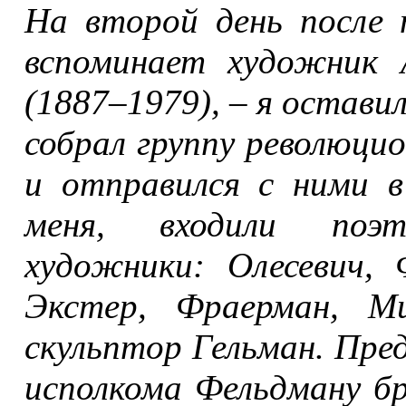
На второй день после 
вспоминает художник 
(1887–1979), – я остави
собрал группу революци
и отправился с ними в
меня, входили поэ
художники: Олесевич,
Экстер, Фраерман, Ми
скульптор Гельман. Пре
исполкома Фельдману бр