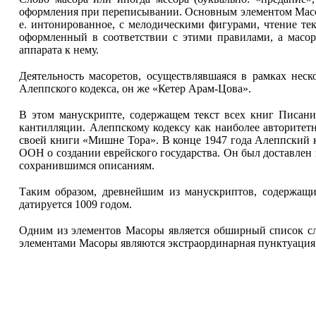
оформления при переписывании. Основным элементом Масоры
е. интонированное, с мелодическими фигурами, чтение те
оформленный в соответствии с этими правилами, а масо
аппарата к нему.
Деятельность масоретов, осуществлявшаяся в рамках неск
Алеппского кодекса, он же «Кетер Арам-Цова».
В этом манускрипте, содержащем текст всех книг Писан
кантилляции. Алеппскому кодексу как наиболее авторитет
своей книги «Мишне Тора». В конце 1947 года Алеппский к
ООН о создании еврейского государства. Он был доставлен 
сохранившимся описаниям.
Таким образом, древнейшим из манускриптов, содержащи
датируется 1009 годом.
Одним из элементов Масоры является обширный список случ
элементами Масоры являются экстраординарная пунктуация