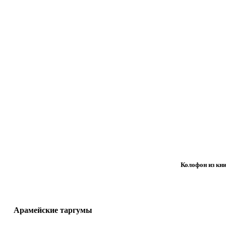
Колофон из кни
Арамейские таргумы