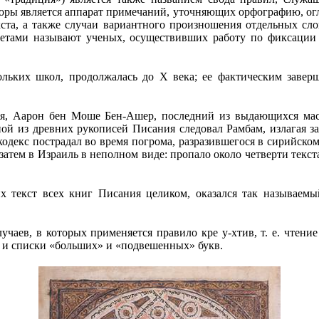
 является аппарат примечаний, уточняющих орфографию, оглас
кста, а также случаи вариантного произношения отдельных сло
ретами называют ученых, осуществивших работу по фиксации
ольких школ, продолжалась до X века; ее фактическим завер
ия, Аарон бен Моше Бен-Ашер, последний из выдающихся масо
ной из древних рукописей Писания следовал Рамбам, излагая з
одекс пострадал во время погрома, разразившегося в сирийском
затем в Израиль в неполном виде: пропало около четверти текст
х текст всех книг Писания целиком, оказался так называемы
аев, в которых применяется правило кре у-хтив, т. е. чтени
 и списки «больших» и «подвешенных» букв.