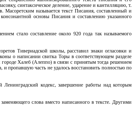
овку, синтаксическое деление, ударение и кантилляцию, т.
в. Масоретским называется текст Писания, составленный и
 консонантной основы Писания и составлению указанного
шением стало составление около 920 года так называемого
ретов Тивериадской школы, расставил знаки огласовки и
аконы о написании свитка Торы в соответствующем разделе
 городе Халеб (Алеппо) в связи с принятым тогда решением
а, и пропавшую часть не удалось восстановить полностью по
й Ленинградский кодекс, завершение работы над которым
е заменяющего слова вместо написанного в тексте. Другими