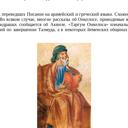
, переведших Писание на арамейский и греческий языки. Схожее
 Во всяком случае, многие рассказы об Онкелосе, приводимые в
драшах сообщается об Аквиле. «Таргум Онкелоса» изначальн
тий по завершении Талмуда, а в некоторых йеменских общинах