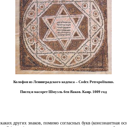
Колофон из Ленинградского кодекса – Codex Petropolitanus.
Писец и масорет Шмуэль бен Яаков. Каир. 1009 год
аких других знаков, помимо согласных букв (консонантная основ