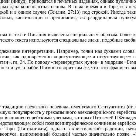
цией (никуд), приводятся в печатных изданиях, однако публично
орых дана консонантная основа. В то же время и в Торе, и в 
кой и в одном случае (Теилим, 27:13) под строкой. Иногда так
асовки, кантилляции и препинания, экстраординарная пункту
 буквы в тексте Писания выделены специальным образом: более
ретского текста используются специальные знаки, подобные скоб
одлежащие интерпретации. Например, точки над буквами слова 
роса», как одновременно «присутствующее и отсутствующее» в
атан», гл. 34. По поводу «перевернутых нунов» в мидраше «Бем
ую книгу», а рабби Шимон говорит там же, что этот фрагмент вы
радицию греческого перевода, именуемого Септуагинта (от латин
льшую популярность у грекоязычного александрийского еврейств
 выполнен еврейскими учеными, которых Птолемей II Филадельф
едставляющем собой псевдоэпиграфическое сочинение еврейского
е Торы (Пяти­книжия), однако в христианской традиции, нач
о корпуса, выполненный большей частью значительно позже. 