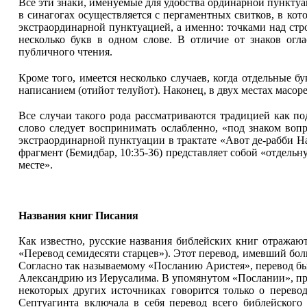
Все эти знаки, именуемые для удобства ординарной пунктуа
в синагогах осуществляется с пергаментных свитков, в кот
экстраординарной пунктуацией, а именно: точками над стро
несколько букв в одном слове. В отличие от знаков огл
публичного чтения.
Кроме того, имеется несколько случаев, когда отдельные
написанием (отийот телуйот). Наконец, в двух местах масо
Все случаи такого рода рассматриваются традицией как п
слово следует воспринимать ослабленно, «под знаком воп
экстраординарной пунктуации в трактате «Авот де-рабби Н
фрагмент (Бемидбар, 10:35-36) представляет собой «отдельн
месте».
Названия книг Писания
Как известно, русские названия библейских книг отражают т
«Перевод семидесяти старцев»). Этот перевод, имевший бо
Согласно так называемому «Посланию Аристея», перевод был
Александрию из Иеру­салима. В упомянутом «Послании», пр
некоторых других источниках говорится только о перевод
Септуагинта включала в себя перевод всего библейског