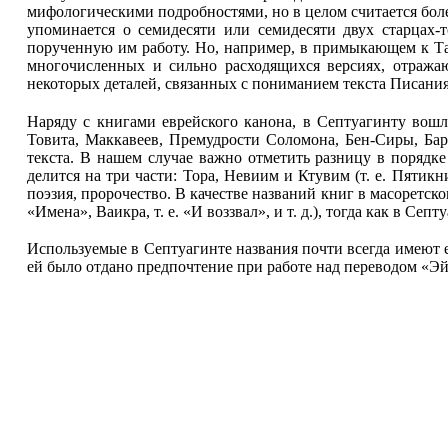
мифологическими подробностями, но в целом считается более
упоминается о семидесяти или семидесяти двух старцах-
порученную им работу. Но, например, в примыкающем к Тал
многочисленных и сильно расходящихся версиях, отражаю
некоторых деталей, связанных с пониманием текста Писания
Наряду с книгами еврейского канона, в Септуагинту вош
Товита, Маккавеев, Премудрости Соломона, Бен-Сиры, Бар
текста. В нашем случае важно отметить разницу в порядк
делится на три части: Тора, Невиим и Ктувим (т. е. Пятик
поэзия, пророчество. В качестве названий книг в масоретском
«Имена», Ваикра, т. е. «И воззвал», и т. д.), тогда как в Се
Используемые в Септуагинте названия почти всегда имеют 
ей было отдано предпочтение при работе над переводом «Эй