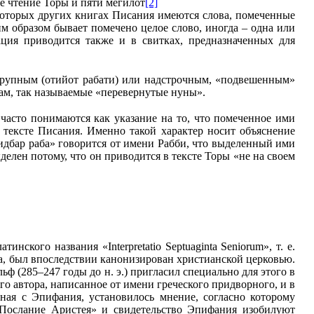
е чтение Торы и пяти мегилот
[2]
некоторых других книгах Писания имеются слова, помеченные
им образом бывает помечено целое слово, иногда – одна или
ация приводится также и в свитках, предназначенных для
 крупным (отийот рабати) или надстрочным, «подвешенным»
кам, так называемые «перевернутые нуны».
часто понимаются как указание на то, что помеченное ими
 тексте Писания. Именно такой характер носит объяснение
идбар раба» говорится от имени Рабби, что выделенный ими
делен потому, что он приводится в тексте Торы «не на своем
ского названия «Interpretatio Septuaginta Seniorum», т. е.
а, был впоследствии канонизирован христианской церковью.
 (285–247 годы до н. э.) пригласил специально для этого в
 автора, написанное от имени греческого придворного, и в
иная с Эпифания, установилось мнение, согласно которому
«Послание Аристея» и свидетельство Эпифания изобилуют