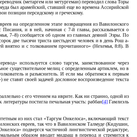
ереводчик (метаргем или метургеман) переводил слова Торы
лмуда был арамейский, ставший еще во времена Ассирийской
ои позиции персидскому и греческому.
вреев на определенном этапе возвращения из Вавилонского
с Писания, и в ней, начиная с 7
‑
й главы, рассказывается о
мья, 7–8) сообщается об одном из главных деяний Эзры. По
рок две тысячи триста шестьдесят человек и в день Рош а-
й внятно и с толкованием прочитанного» (Нехемья, 8:8). В
ревод» используется слово таргум, заимствованное через
льное существительное мелиц с определенным артиклем, но в
толкователь и разъяснитель. И если мы обратимся к первым
 не ставят своей задачей дословное воспроизведение текста
ллельно с его чтением на иврите. Как ни странно, одной из
 литературы постигла печальная участь: раббан
[4]
Гамлиэль
итетным из них стал «Таргум Онкелоса», включающий текст
вилонских евреев, так что в Вавилонском Талмуде (Кидушин,
«Онкелоса» подвергся частичной лингвистической редактуре,
имальным образом вводит мидраш в перевод и стремится к