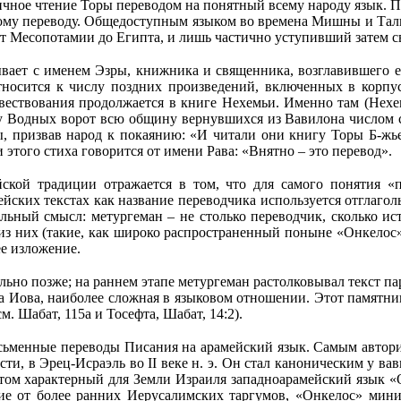
чное чтение Торы переводом на понятный всему народу язык. П
ятому переводу. Общедоступным языком во времена Мишны и Та
 Месопотамии до Египта, и лишь частично уступивший затем св
вает с именем Эзры, книжника и священника, возглавившего е
относится к числу поздних произведений, включенных в корпу
овествования продолжается в книге Нехемьи. Именно там (Нехе
у Водных ворот всю общину вернувшихся из Вавилона числом со
ы, призвав народ к покаянию: «И читали они книгу Торы Б-жье
этого стиха говорится от имени Рава: «Внятно – это перевод».
ской традиции отражается в том, что для самого понятия «пе
лейских текстах как название переводчика используется отглаго
ельный смысл: метургеман – не столько переводчик, сколько ис
из них (такие, как широко распространенный поныне «Онкелос»)
е изложение.
но позже; на раннем этапе метургеман растолковывал текст пара
 Иова, наиболее сложная в языковом отношении. Этот памятник
. Шабат, 115а и Тосефта, Шабат, 14:2).
исьменные переводы Писания на арамейский язык. Самым автор
ти, в Эрец-Исраэль во II веке н. э. Он стал каноническим у ва
 этом характерный для Земли Израиля западноарамейский язык 
ие от более ранних Иерусалимских таргумов, «Онкелос» мин