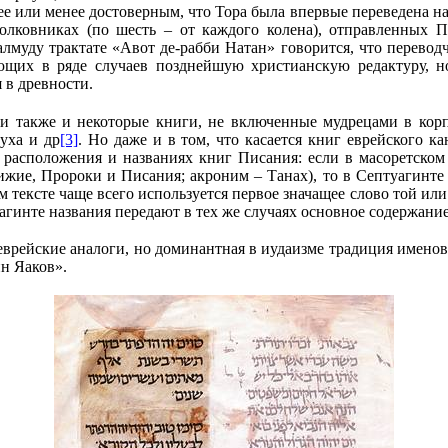
 или менее достоверным, что Тора была впервые переведена на г
толковниках (по шесть – от каждого колена), отправленных 
муду трактате «Авот де-рабби Натан» говорится, что переводч
щих в ряде случаев позднейшую христианскую редактуру, но
 в древности.
ли также и некоторые книги, не включенные мудрецами в ко
уха и др
[3]
. Но даже и в том, что касается книг еврейского к
е расположения и названиях книг Писания: если в масоретском
нижие, Пророки и Писания; акроним – Танах), то в Септуагинте
 тексте чаще всего используется первое значащее слово той или 
птуагинте названия передают в тех же случаях основное содержание
еврейские аналоги, но доминантная в иудаизме традиция имено
н Яаков».