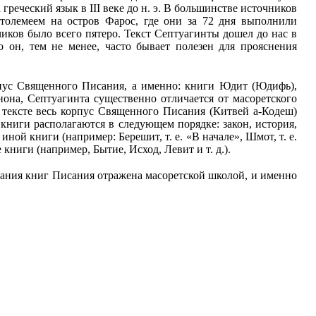
реческий язык в III веке до н. э. В большинстве источников
Птолемеем на остров Фарос, где они за 72 дня выполнили
иков было всего пятеро. Текст Септуагинты дошел до нас в
 он, тем не менее, часто бывает полезен для прояснения
рпус Священного Писания, а именно: книги Юдит (Юдифь),
анона, Септуагинта существенно отличается от масоретского
 тексте весь корпус Священного Писания (Китвей а-Кодеш)
 книги располагаются в следующем порядке: закон, история,
иной книги (например: Берешит, т. е. «В начале», Шмот, т. е.
 книги (например, Бытие, Исход, Левит и т. д.).
вания книг Писания отражена масоретской школой, и именно