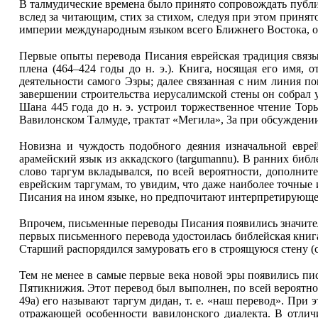
В талмудические времена было принято сопровождать публи
вслед за читающим, стих за стихом, следуя при этом прин
империи международным языком всего Ближнего Востока, от
Первые опыты перевода Писания еврейская традиция связы
плена (464–424 годы до н. э.). Книга, носящая его имя, 
деятельности самого Эзры; далее связанная с ним линия п
завершении строительства иерусалимской стены он собрал 
Шана 445 года до н. э. устроил торжественное чтение Тор
Вавилонском Талмуде, трактат «Мегила», 3а при обсуждении 
Новизна и чуждость подобного деяния изначальной еврей
арамейский язык из аккадского (targumannu). В ранних биб
слово таргум вкладывался, по всей вероятности, дополнит
еврейским таргумам, то увидим, что даже наиболее точные 
Писания на ином языке, но предпочитают интерпретирующе
Впрочем, письменные переводы Писания появились значитель
первых письменного перевода удостоилась библейская книга
Старший распорядился замуровать его в строящуюся стену (см
Тем не менее в самые первые века новой эры появились п
Пятикнижия. Этот перевод был выполнен, по всей вероятнос
49а) его называют таргум дидан, т. е. «наш перевод». При
отражающей особенности вавилонского диалекта. В отлич