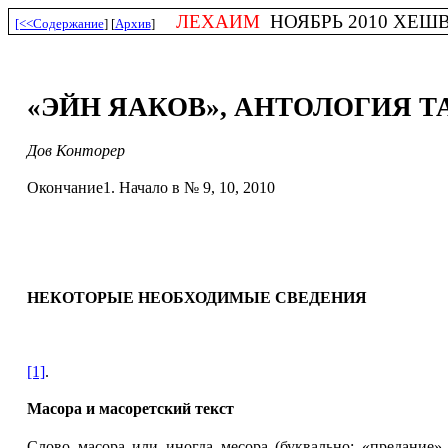
ЛЕХАИМ
НОЯБРЬ 2010 ХЕШВАН
[<<Содержание
] [
Архив
]
«ЭЙН ЯАКОВ», АНТОЛОГИЯ 
Дов Конторер
Окончание1. Начало в № 9, 10, 2010
НЕКОТОРЫЕ НЕОБХОДИМЫЕ СВЕДЕНИЯ
[1]
.
Масора и масоретский текст
Слово масора или иногда месора (буквально: «предание»