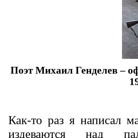
Поэт Михаил Генделев – о
1
Как-то раз я написал м
издеваются над п