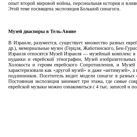
опыт второй мировой войны, персональная история и влиян
Этой теме посвящена экспозиция Большой синагоги.
Музей диаспоры в Тель-Авиве
В Израиле, разумеется, существует множество разных еврей
др.), мемориальные музеи (Герцля, Жаботинского, Бен-Гури
Израиля относятся Музей Израиля — музейный комплекс в 
иудаики и еврейской этнографии, Музей изобразительных
Холокоста и героям еврейского Сопротивления, и Музей 
характеризовали как «другой музей» и даже «антимузей», а
подлинников. Посетитель видит модели синагог в разных 
Постоянная экспозиция занимает три этажа, где самые со
еврейской музыки можно ознакомиться с 4 тыс. записей и п