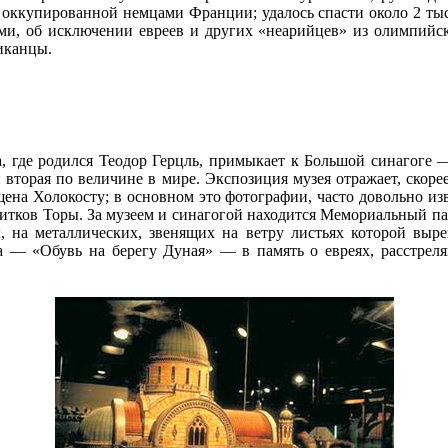
 оккупированной немцами Франции; удалось спасти около 2 тыс
ми, об исключении евреев и других «неарийцев» из олимпийс
иканцы.
, где родился Теодор Герцль, примыкает к Большой синагоге 
вторая по величине в мире. Экспозиция музея отражает, скоре
ена Холокосту; в основном это фотографии, часто довольно изв
витков Торы. За музеем и синагогой находится Мемориальный па
, на металлических, звенящих на ветру листьях которой выр
а — «Обувь на берегу Дуная» — в память о евреях, расстрел