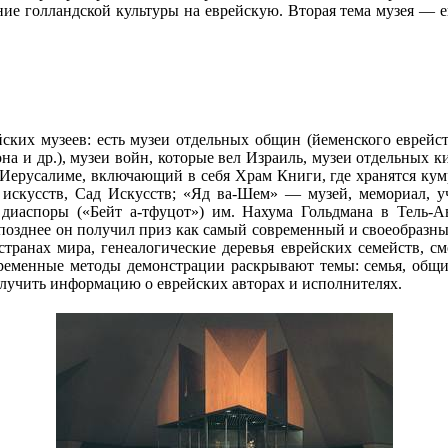
ие голландской культуры на еврейскую. Вторая тема музея — ев
ских музеев: есть музеи отдельных общин (йеменского еврейст
она и др.), музеи войн, которые вел Израиль, музеи отдельных
Иерусалиме, включающий в себя Храм Книги, где хранятся кум
 искусств, Сад Искусств; «Яд ва-Шем» — музей, мемориал, 
диаспоры («Бейт а-тфуцот») им. Нахума Гольдмана в Тель-А
 позднее он получил приз как самый современный и своеобразн
странах мира, генеалогические деревья еврейских семейств, с
временные методы демонстрации раскрывают темы: семья, общин
олучить информацию о еврейских авторах и исполнителях.