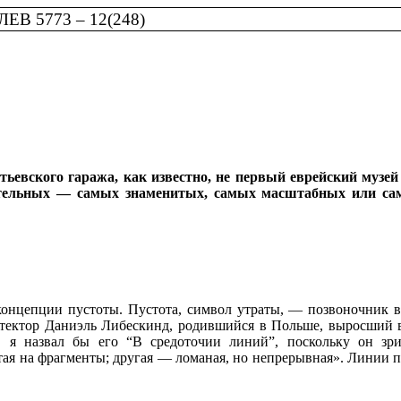
В 5773 – 12(248)
ьевского гаража, как известно, не первый еврейский музей
ательных — самых знаменитых, самых масштабных или сам
концепции пустоты. Пустота, символ утраты, — позвоночник вс
итектор Даниэль Либескинд, родившийся в Польше, выросший в
, я назвал бы его “В средоточии линий”, поскольку он з
тая на фрагменты; другая — ломаная, но непрерывная». Линии 