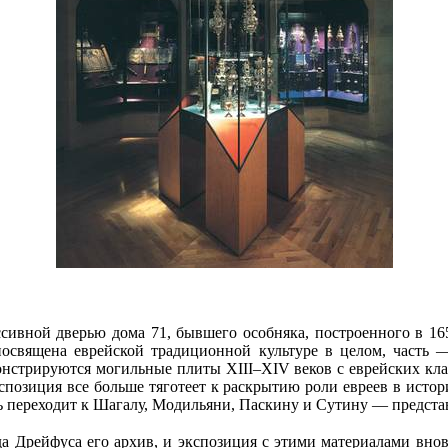
ссивной дверью дома 71, бывшего особняка, построенного в 1
посвящена еврейской традиционной культуре в целом, часть —
монстрируются могильные плиты XIII–XIV веков с еврейских к
позиция все больше тяготеет к раскрытию роли евреев в истор
ь переходит к Шагалу, Модильяни, Паскину и Сутину — предст
 Дрейфуса его архив, и экспозиция с этими материалами внов