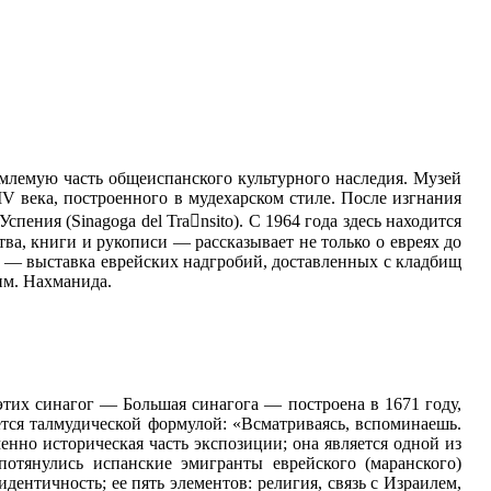
емлемую часть общеиспанского культурного наследия. Музей
V века, построенного в мудехарском стиле. После изгнания
пения (Sinagoga del Transito). С 1964 года здесь находится
ва, книги и рукописи — рассказывает не только о евреях до
ти — выставка еврейских надгробий, доставленных с кладбищ
им. Нахманида.
 этих синагог — Большая синагога — построена в 1671 году,
тся талмудической формулой: «Всматриваясь, вспоминаешь.
енно историческая часть экспозиции; она является одной из
отянулись испанские эмигранты еврейского (маранского)
дентичность; ее пять элементов: религия, связь с Израилем,