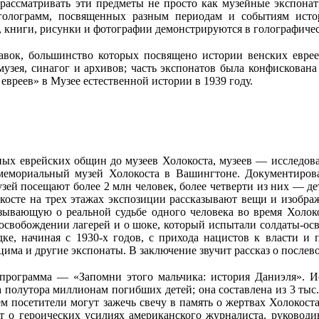
ассматривать эти предметы не просто как музейные экспонаты
голограмм, посвященных разным периодам и событиям истор
, книги, рисунки и фотографии демонстрируются в голографиче
ок, большинство которых посвящено истории венских еврее
музея, синагог и архивов; часть экспонатов была конфискована
вреев» в Музее естественной истории в 1939 году.
х еврейских общин до музеев Холокоста, музеев — исследова
емориальный музей Холокоста в Вашингтоне. Документирован
ей посещают более 2 млн человек, более четверти из них — де
окосте на трех этажах экспозиции рассказывают вещи и изобра
зывающую о реальной судьбе одного человека во время Холокос
б освобождении лагерей и о шоке, который испытали солдаты-о
ке, начиная с 1930-х годов, с прихода нацистов к власти и 
цима и другие экспонаты. В заключение звучит рассказ о после
программа — «Запомни этого мальчика: история Даниэля». Ис
полутора миллионам погибших детей; она составлена из 3 тыс
м посетители могут зажечь свечу в память о жертвах Холокост
ет о героических усилиях американского журналиста, руковод