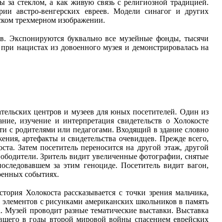
 за стеклом, а как живую связь с религиозной традицией.
ии австро-венгерских евреев. Модели синагог и других
ском трехмерном изображении.
в. Экспонируются буквально все музейные фонды, тысячи
 при нацистах из довоенного музея и демонстрировалась на
тельских центров и музеев для юных посетителей. Один из
ие, изучение и интерпретация свидетельств о Холокосте
ти с родителями или педагогами. Входящий в здание словно
жения, артефакты и свидетельства очевидцев. Прежде всего,
та. Затем посетитель переносится на другой этаж, другой
свободители. Зритель видит увеличенные фотографии, снятые
последовавшем за этим геноциде. Посетитель видит вагон,
военных событиях.
тория Холокоста рассказывается с точки зрения мальчика,
. элементов с рисунками американских школьников в память
а. Музей проводит разные тематические выставки. Выставка
ившего в годы второй мировой войны спасением еврейских