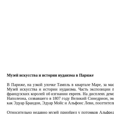
Музей искусства и истории иудаизма в Париже
В Париже, на узкой улочке Тампль в квартале Маре, за ма
Музей искусства и истории иудаизма. Часть экспозиции 
французских королей об изгнании евреев. На дисплеях де
Наполеона, созвавшего в 1807 году Великий Синедрион, экс
как Эдуар Брандон, Эдуар Мойс и Альфонс Леви, посетител
Относительно недавно музей приобрел у потомков Альфреда