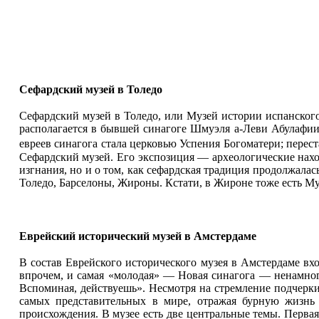
Сефардский музей в Толедо
Сефардский музей в Толедо, или Музей истории испанского
располагается в бывшей синагоге Шмуэля а-Леви Абулафии,
евреев синагога стала церковью Успения Богоматери; переста
Сефардский музей. Его экспозиция — археологические наход
изгнания, но и о том, как сефардская традиция продолжала
Толедо, Барселоны, Жироны. Кстати, в Жироне тоже есть Му
Еврейский исторический музей в Амстердаме
В состав Еврейского исторического музея в Амстердаме вхо
впрочем, и самая «молодая» — Новая синагога — ненамног
Вспоминая, действуешь». Несмотря на стремление подчеркив
самых представительных в мире, отражая бурную жизнь 
происхождения. В музее есть две центральные темы. Первая,