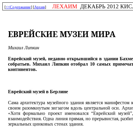
ЛЕХАИМ
ДЕКАБРЬ 2012 КИСЛЕ
[
<<Содержание
] [
Архив
]
ЕВРЕЙСКИЕ МУЗЕИ МИРА
Михаил Липкин
Еврейский музей, недавно открывшийся в здании Бахмет
собратьев. Михаил Липкин отобрал 10 самых примеч
континентов.
Еврейский музей в Берлине
Сама архитектура музейного здания является манифестом 
своим разомкнутым зигзагом вдоль центральной оси. Арх
«Хотя формально проект именовался “Еврейский музей”
взаимодействия. Одна линия прямая, но прерывистая, разби
зеркальных цинковых стенах здания.