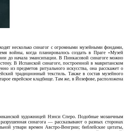
входят несколько синагог с огромными музейными фондами,
мя войны, когда планировалось создать в Праге «Музей
авии до начала эмансипации. В Пинкасовой синагоге можно
стену. В Испанской синагоге, построенной в мавританском
енно из предметов ритуального искусства, она расскажет о
ейский традиционный текстиль. Также в состав музейного
тарое еврейское кладбище. Там же, в Йозефове, расположена
ериканской художницей Нэнси Сперо. Подобные мозаичным
 разрушенная синагога — рассказывают о разных сторонах
льной утвари времен Австро-Венгрии; библейские цитаты,