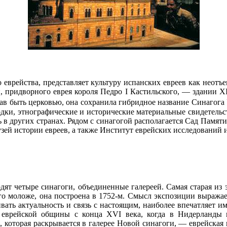
 еврейства, представляет культуру испанских евреев как неотъ
 придворного еврея короля Педро I Кастильского, — здании XI
в быть церковью, она сохранила гибридное название Синагога Ус
ки, этнографические и исторические материальные свидетельст
сь в других странах. Рядом с синагогой располагается Сад Памя
зей истории евреев, а также Институт еврейских исследований 
дят четыре синагоги, объединенные галереей. Самая старая из
о моложе, она построена в 1752-м. Смысл экспозиции выражае
ать актуальность и связь с настоящим, наиболее впечатляет им
еврейской общины с конца XVI века, когда в Нидерланды п
 которая раскрывается в галерее Новой синагоги, — еврейская и