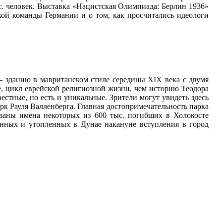
. человек. Выставка «Нацистская Олимпиада: Берлин 1936»
кой команды Германии и о том, как просчитались идеологи
— зданию в мавританском стиле середины XIX века с двумя
е, цикл еврейской религиозной жизни, чем историю Теодора
естные, но есть и уникальные. Зрители могут увидеть здесь
рк Рауля Валленберга. Главная достопримечательность парка
езаны имена некоторых из 600 тыс. погибших в Холокосте
янных и утопленных в Дунае накануне вступления в город