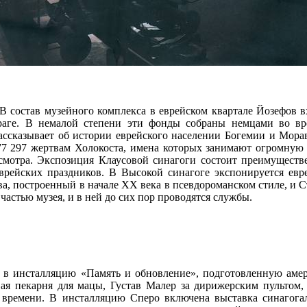
 В состав музейного комплекса в еврейском квартале Йозефов 
аге. В немалой степени эти фонды собраны немцами во вре
ассказывает об истории еврейского населении Богемии и Мор
 77 297 жертвам Холокоста, имена которых занимают огромную 
осмотра. Экспозиция Клаусовой синагоги состоит преимуществ
еврейских праздников. В Высокой синагоге экспонируется евр
, построенный в начале ХХ века в псевдороманском стиле, и С
 частью музея, и в ней до сих пор проводятся службы.
т в инсталляцию «Память и обновление», подготовленную ам
ая пекарня для мацы, Густав Малер за дирижерским пультом,
 времени. В инсталляцию Сперо включена выставка синагога