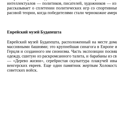
интеллектуалов — политиков, писателей, художников — из
рассказывает о сплетении политических игр со спортивны
расовой теории, когда победителями стали чернокожие амер
Еврейский музей Будапешта
Еврейский музей Будапешта, расположенный на месте дома
массивными башнями; это крупнейшая синагога в Европе и 
Герцля и созданного им сионизма. Часть экспозиции посвящ
одежду, сшитую из раскромсанного талита, и барабаны из с
— «Дерево жизни», серебристая скульптура плакучей ивы
венгерских евреев. Еще один памятник жертвам Холокост
советских войск.