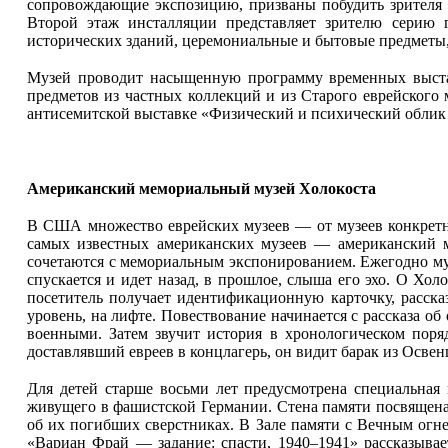
сопровождающие экспозицию, призваны побудить зрителя р
Второй этаж инсталляции представляет зрителю серию 
исторических зданий, церемониальные и бытовые предметы
Музей проводит насыщенную программу временных выстав
предметов из частных коллекций и из Старого еврейского 
антисемитской выставке «Физический и психический облик е
Американский мемориальный музей Холокоста
В США множество еврейских музеев — от музеев конкретны
самых известных американских музеев — американский м
сочетаются с мемориальным экспонированием. Ежегодно муз
спускается и идет назад, в прошлое, слыша его эхо. О Хол
посетитель получает идентификационную карточку, расска
уровень, на лифте. Повествование начинается с рассказа о
военными. Затем звучит история в хронологическом поряд
доставлявший евреев в концлагерь, он видит барак из Освен
Для детей старше восьми лет предусмотрена специальная 
живущего в фашистской Германии. Стена памяти посвящена 
об их погибших сверстниках. В Зале памяти с Вечным огне
«Вариан Фрай — задание: спасти, 1940–1941» рассказыва