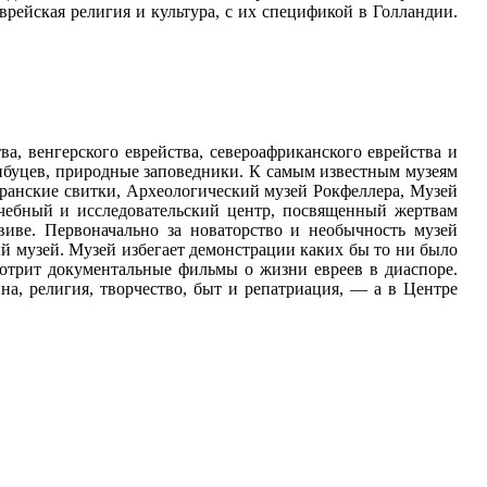
рейская религия и культура, с их спецификой в Голландии.
ва, венгерского еврейства, североафриканского еврейства и
 кибуцев, природные заповедники. К самым известным музеям
ранские свитки, Археологический музей Рокфеллера, Музей
учебный и исследовательский центр, посвященный жертвам
виве. Первоначально за новаторство и необычность музей
ый музей. Музей избегает демонстрации каких бы то ни было
мотрит документальные фильмы о жизни евреев в диаспоре.
а, религия, творчество, быт и репатриация, — а в Центре