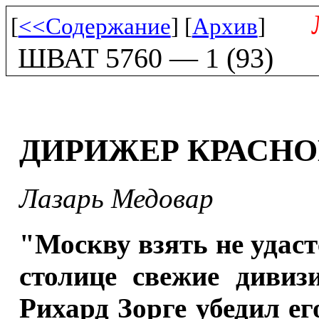
[
<<Содержание
] [
Архив
]
ШВАТ 5760 — 1 (93)
ДИРИЖЕР КРАСН
Лазарь Медовар
"Москву взять не удаст
столице свежие дивиз
Рихард Зорге убедил ег