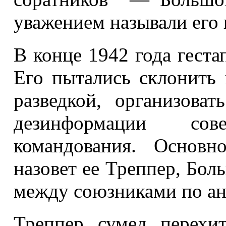
уважением называли его
В конце 1942 года геста
Его пытались склонить 
разведкой, организова
дезинформации сов
командования. Основн
назовет ее Треппер, Бол
между союзниками по ан
Треппер сумел перехит