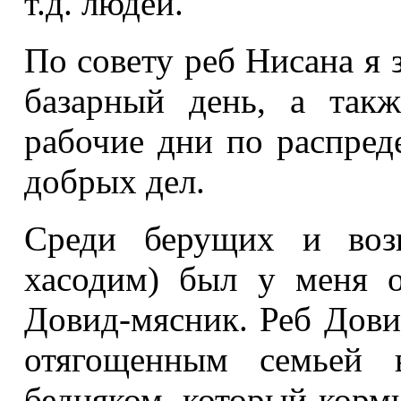
т.д. людей.
По совету реб Нисана я з
базарный день, а так
рабочие дни по распре
добрых дел.
Среди берущих и воз
хасодим) был у меня 
Довид-мясник. Реб Дови
отягощенным семьей 
бедняком, который корми