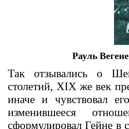
Рауль Веген
Так отзывались о Ше
столетий, ХIХ же век пр
иначе и чувствовал ег
изменившееся отно
сформулировал Гейне в 