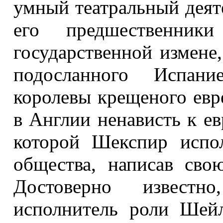
умный театральный деяте
его предшественник
государственной измене
подосланного Испани
королевы крещеного евр
в Англии ненависть к ев
которой Шекспир испол
общества, написав сво
Достоверно известн
исполнитель роли Шей