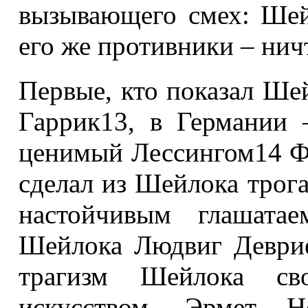
вызывающего смех: Шей
его же противники – нич
Первые, кто показал Ше
Гаррик13, в Германии
ценимый Лессингом14 Ф
сделал из Шейлока трог
настойчивым глашатае
Шейлока Людвиг Деври
трагизм Шейлока св
искусством, Эрмет Н