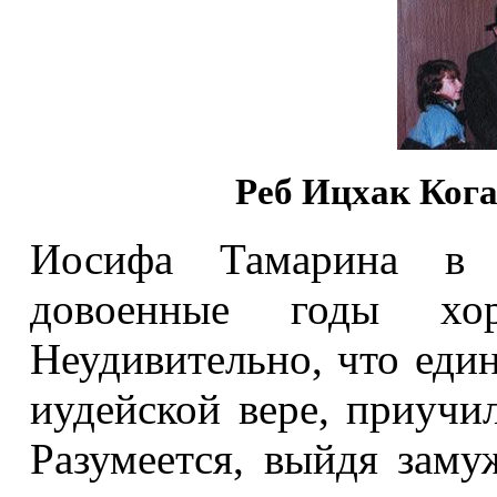
Реб Ицхак Кога
Иосифа Тамарина в л
довоенные годы хо
Неудивительно, что еди
иудейской вере, приучи
Разумеется, выйдя заму