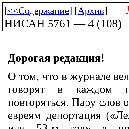
[
<<Содержание
] [
Архив
]
НИСАН 5761 — 4 (108)
Дорогая редакция!
О том, что в журнале ве
говорят в каждом п
повторяться. Пару слов о
евреям депортация («Л
или 53-м году я пр