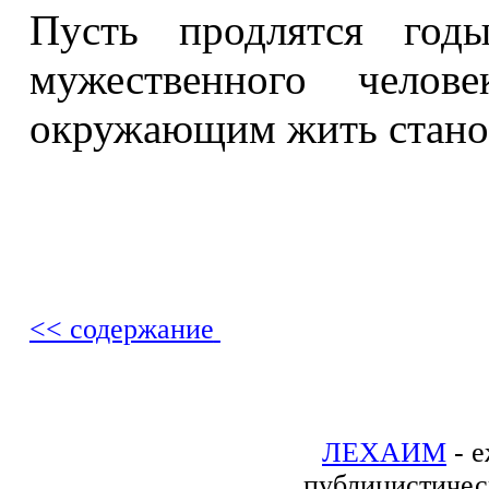
Пусть продлятся год
мужественного чело
окружающим жить станов
<< содержание
ЛЕХАИМ
- е
публицистичес