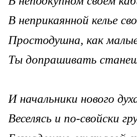
В неподкупном своем каб
В неприкаянной келье сво
Простодушна, как малые
Ты допрашивать станеш
И начальники нового духа
Веселясь и по-свойски гру