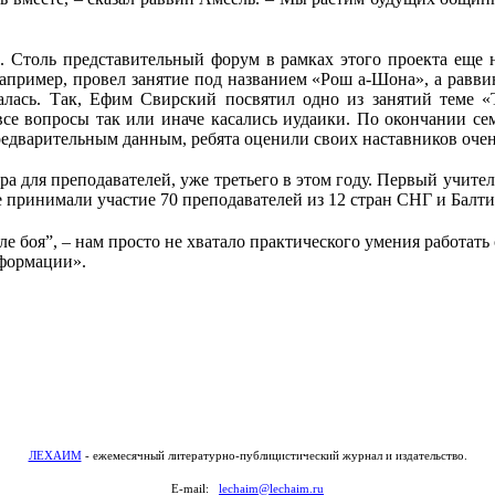
 Столь представительный форум в рамках этого проекта еще 
например, провел занятие под названием «Рош а-Шона», а рав
лась. Так, Ефим Свирский посвятил одно из занятий теме «
все вопросы так или иначе касались иудаики. По окончании с
редварительным данным, ребята оценили своих наставников очен
ра для преподавателей, уже третьего в этом году. Первый учите
 принимали участие 70 преподавателей из 12 стран СНГ и Балти
ле боя”, – нам просто не хватало практического умения работать 
нформации».
ЛЕХАИМ
- ежемесячный литературно-публицистический журнал и издательство.
E-mail:
lechaim@lechaim.ru