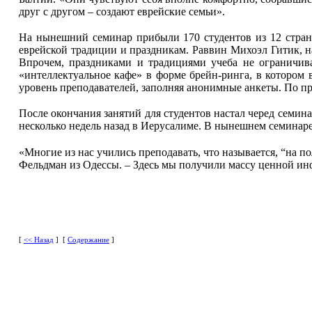
друг с другом – создают еврейские семьи».
На нынешний семинар прибыли 170 студентов из 12 стран.
еврейской традиции и праздникам. Раввин Михоэл Гитик, 
Впрочем, праздниками и традициями учеба не ограничива
«интеллектуальное кафе» в форме брейн-ринга, в котором 
уровень преподавателей, заполняя анонимные анкеты. По п
После окончания занятий для студентов настал черед семина
несколько недель назад в Иерусалиме. В нынешнем семинаре
«Многие из нас учились преподавать, что называется, “на по
Фельдман из Одессы. – Здесь мы получили массу ценной и
[
<< Назад
] [
Содержание
]