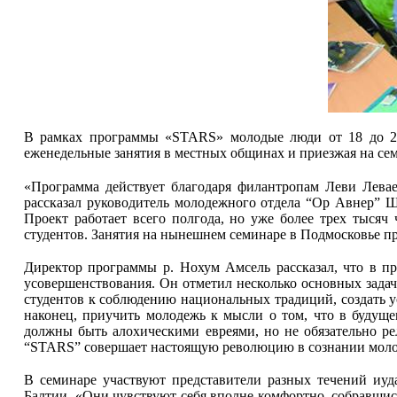
В рамках программы «STARS» молодые люди от 18 до 28 
еженедельные занятия в местных общинах и приезжая на се
«Программа действует благодаря филантропам Леви Левае
рассказал руководитель молодежного отдела “Ор Авнер” Ш
Проект работает всего полгода, но уже более трех тысяч
студентов. Занятия на нынешнем семинаре в Подмосковье п
Директор программы р. Нохум Амсель рассказал, что в пр
усовершенствования. Он отметил несколько основных зада
студентов к соблюдению национальных традиций, создать ус
наконец, приучить молодежь к мысли о том, что в будущ
должны быть алохическими евреями, но не обязательно р
“STARS” совершает настоящую революцию в сознании мол
В семинаре участвуют представители разных течений иуда
Балтии. «Они чувствуют себя вполне комфортно, собравшис