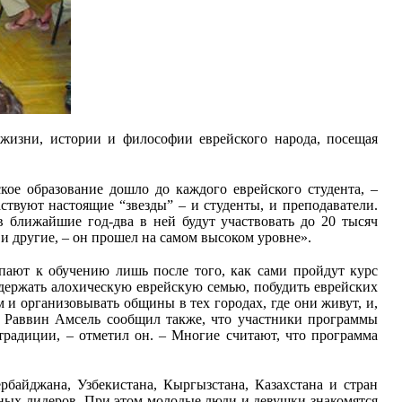
жизни, истории и философии еврейского народа, посещая
ое образование дошло до каждого еврейского студента, –
твуют настоящие “звезды” – и студенты, и преподаватели.
в ближайшие год-два в ней будут участвовать до 20 тысяч
 другие, – он прошел на самом высоком уровне».
упают к обучению лишь после того, как сами пройдут курс
держать алохическую еврейскую семью, побудить еврейских
 и организовывать общины в тех городах, где они живут, и,
. Раввин Амсель сообщил также, что участники программы
радиции, – отметил он. – Многие считают, что программа
рбайджана, Узбекистана, Кыргызстана, Казахстана и стран
нных лидеров. При этом молодые люди и девушки знакомятся