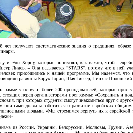
лет получают систематические знания о традициях, образе 
минары.
ву и Эли Хорну, которые понимают, как важно, чтобы еврейск
неур Лидер. – Она называется “STARS”, потому что в ней учас
 человек приобщились к нашей программе. Мы надеемся, что 
роводили раввины Борух Горин, Шая Гиссер, Пинхас Полонский и
ограмме участвуют более 200 преподавателей, которые прист
ч, стоящих перед организаторами программы: «Сохранить и под
ловия, при которых студенты смогут знакомиться друг с другом
ем они сами должны заботиться о развитии еврейских общин»
елигиозными людьми. «Мы стремимся вернуть их к еврейской т
одежи».
изма из России, Украины, Белоруссии, Молдовы, Грузии, Азе
ь вместе, – сказал раввин Амсель. – Мы растим будущих общи