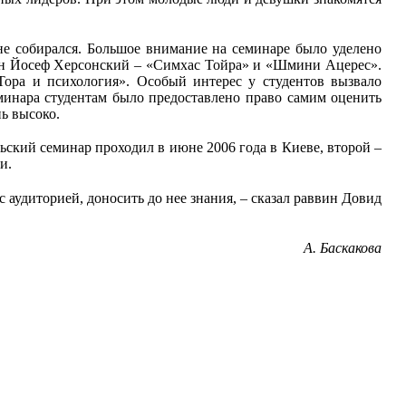
не собирался. Большое внимание на семинаре было уделено
вин Йосеф Херсонский – «Симхас Тойра» и «Шмини Ацерес».
Тора и психология». Особый интерес у студентов вызвало
еминара студентам было предоставлено право самим оценить
ь высоко.
льский семинар проходил в июне 2006 года в Киеве, второй –
и.
с аудиторией, доносить до нее знания, – сказал раввин Довид
А. Баскакова