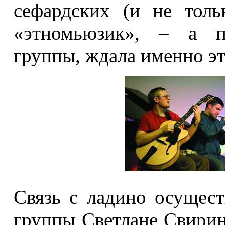
сефардских (и не толь
«этномьюзик», – а пу
группы, ждала именно эт
Связь с ладино осущест
группы Светлане Свирин