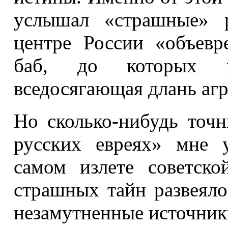
услышал «страшные» 
центре России «объев
баб, до которых н
вседосягающая длань агр
Но сколько-нибудь точ
русских евреях» мне 
самом излете советско
страшных тайн развеяло
незамутненные источник