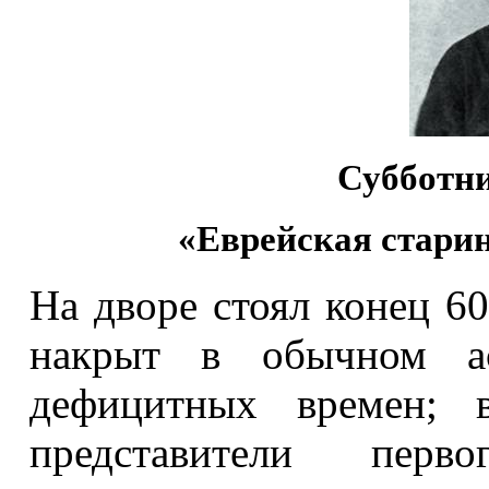
Субботни
«Еврейская старина
На дворе стоял конец 60
накрыт в обычном ас
дефицитных времен; в
представители перв