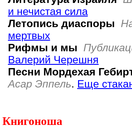
и нечистая сила
Летопись диаспоры
Н
мертвых
Рифмы и мы
Публикац
Валерий Черешня
Песни Мордехая
Гебир
Асар Эппель
.
Еще стака
Книгоноша