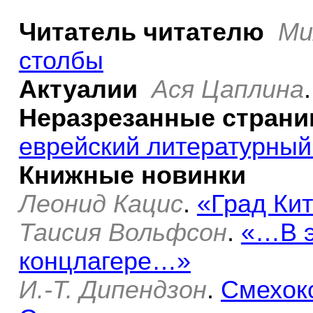
Читатель читателю
Ми
столбы
Актуалии
Ася Цаплина
Неразрезанные стран
еврейский литературный
Книжные новинки
Леонид Кацис
.
«Град Ки
Таисия Вольфсон
.
«…В э
концлагере…»
И.-Т. Дипендзон
.
Смехок