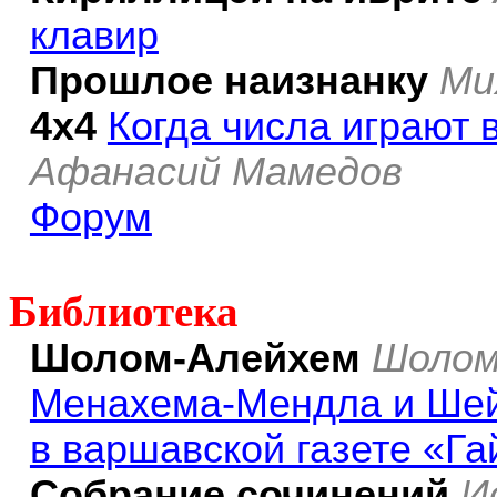
клавир
Прошлое наизнанку
Ми
4х4
Когда числа играют 
Афанасий Мамедов
Форум
Библиотека
Шолом-Алейхем
Шолом
Менахема-Мендла и Шей
в варшавской газете «Га
Собрание сочинений
И