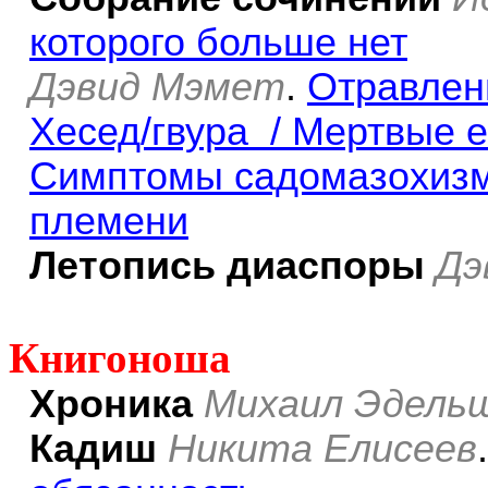
которого больше нет
Дэвид Мэмет
.
Отравлен
Хесед/гвура / Мертвые е
Симптомы садомазохизма
племени
Летопись диаспоры
Дэ
Книгоноша
Хроника
Михаил Эдель
Кадиш
Никита Елисеев