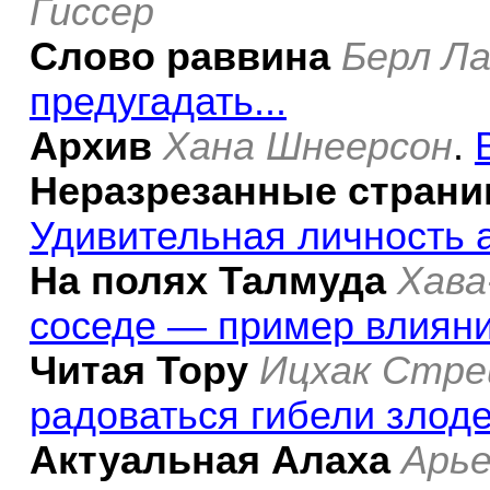
Гиссер
Слово раввина
Берл Ла
предугадать...
Архив
Хана Шнеерсон
.
Неразрезанные стран
Удивительная личность 
На полях Талмуда
Хава
соседе — пример влиян
Читая Тору
Ицхак Стре
радоваться гибели злод
Актуальная Алаха
Арь